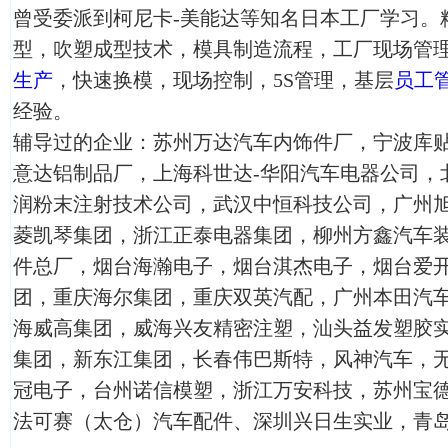
曾受委派到柯尼卡-美能达等知名日本工厂学习。
型，吹塑成型技术，模具制造流程，工厂现场管
生产
，快速换模，现场控制，5S管理，基层
员工
经验。
辅导过的企业：苏州万达汽车内饰件厂，宁波库
意达铝制品厂，上海科世达-华阳汽车电器公司，
润粉末注射技术公司，武汉中恒科技公司，广州
菱凯琴集团，浙江正泰电器集团，柳州方鑫汽车
件总厂，烟台海瀚电子，烟台淇杰电子，烟台爱开天
团，重庆海尔集团，重庆双英汽配，广州本田汽
海威高集团，威海兴友精密注塑，汕头益发塑胶
集团，新东江集团，长春伟巴斯特，风神汽车，
冠电子，台州诺信模塑，浙江万安科技，苏州宝
法可赛（太仓）汽车配件、深圳兴日生实业，青