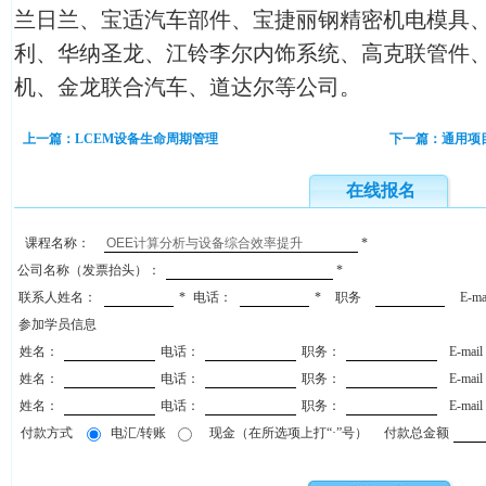
兰日兰、宝适汽车部件、宝捷丽钢精密机电模具
利、华纳圣龙、江铃李尔内饰系统、高克联管件
机、金龙联合汽车、道达尔等公司。
上一篇：LCEM设备生命周期管理
下一篇：通用项
在线报名
课程名称：
*
公司名称（发票抬头）：
*
联系人姓名：
*
电话：
*
职务
E-m
参加学员信息
姓名：
电话：
职务：
E-mai
姓名：
电话：
职务：
E-mai
姓名：
电话：
职务：
E-mai
付款方式
电汇/转账
现金（在所选项上打“·”号）
付款总金额