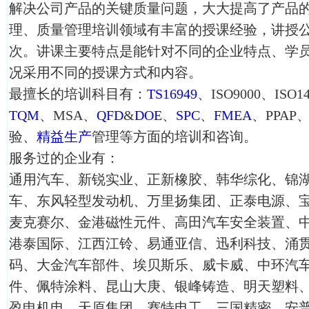
解决公司产品的关键质量问题，大大提高了产品
理、质量管理培训领域有丰富的授课经验，讲授
次。讲课主要特点是能针对不同的企业特点、学
况采用不同的授课方式和内容。
最擅长的培训科目有：
TS16949
、ISO9000、ISO1
TQM
、MSA、
QFD
&
DOE
、
SPC
、
FMEA
、PPAP
验、
精益生产
管理等方面的培训和咨询。
服务过的企业有：
通用汽车、新锐实业、正新橡胶、韩华综化、锦
车、东风轻型发动机、万里扬集团、正泰电源、
麦克赛尔、金港磁性元件、高田汽车安全装置、
港泰国际、江西江铃、易通亚信、迅利科技、涌
码、大金汽车部件、埃贝斯乐、威卡威、中环汽
件、佩特涂料、昆山大庚、银峰铸造、明天塑料
盈申机电、天原集团、赛特电工、三国精密、安