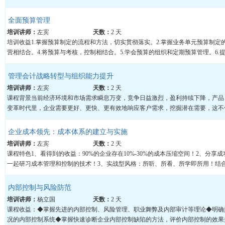
全面预算管理
培训讲师：
左宾
天数：
2 天
培训收益1.掌握预算制定的流程和方法，切实贯彻落实。2.掌握业务单元预算制定
营相结合。4.将预算与考核，控制相结合。5.学会预算的组织和定期预算管理。6.提
管理会计战略转型与组织能力提升
培训讲师：
左宾
天数：
2 天
课程背景当前经济环境和市场需求瞬息万变，竞争日益激烈，盈利持续下降，产品
变革时代里，企业需要更好、更快、更有效地响应客户需求，挖掘潜在需要，这不仅
企业成本领先：成本体系的建立与实施
培训讲师：
左宾
天数：
2 天
课程特色1、看得到的收益：90%的企业存在10%-30%的成本压缩空间！2、分
一起研习成本管理和控制的技术！3、实战型风格：所听、所看、所学即所用！结合案
内部控制与风险防范
培训讲师：
杨立国
天数：
2 天
课程收益：◆掌握先进的内部控制、风险管理、职业舞弊及内部审计等理论◆明确
况的内部控制系统◆掌握快速诊断企业内部控制缺陷的方法，评价内部控制的效果并