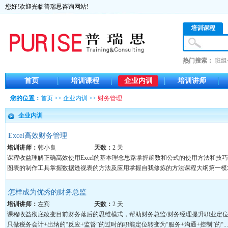
您好!欢迎光临普瑞思咨询网站!
培训课程
热门搜索：
班组
首页
培训课程
企业内训
培训讲师
您的位置：
首页
>>
企业内训
>>
财务管理
企业内训
Excel高效财务管理
培训讲师：
韩小良
天数：
2 天
课程收益理解正确高效使用Excel的基本理念思路掌握函数和公式的使用方法和技
图表的制作工具掌握数据透视表的方法及应用掌握自我修炼的方法课程大纲第一模块
怎样成为优秀的财务总监
培训讲师：
左宾
天数：
2 天
课程收益彻底改变目前财务落后的思维模式，帮助财务总监/财务经理提升职业定
只做税务会计+出纳的“反应+监督”的过时的职能定位转变为“服务+沟通+控制”的“...