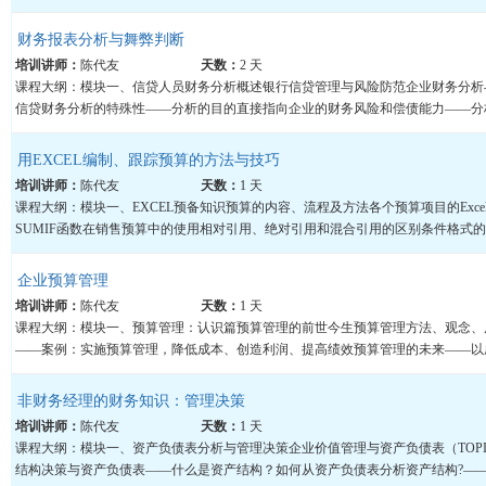
财务报表分析与舞弊判断
培训讲师：
陈代友
天数：
2 天
课程大纲：模块一、信贷人员财务分析概述银行信贷管理与风险防范企业财务分析
信贷财务分析的特殊性——分析的目的直接指向企业的财务风险和偿债能力——分析的
用EXCEL编制、跟踪预算的方法与技巧
培训讲师：
陈代友
天数：
1 天
课程大纲：模块一、EXCEL预备知识预算的内容、流程及方法各个预算项目的Exce
SUMIF函数在销售预算中的使用相对引用、绝对引用和混合引用的区别条件格式的
企业预算管理
培训讲师：
陈代友
天数：
1 天
课程大纲：模块一、预算管理：认识篇预算管理的前世今生预算管理方法、观念、
——案例：实施预算管理，降低成本、创造利润、提高绩效预算管理的未来——以成果
非财务经理的财务知识：管理决策
培训讲师：
陈代友
天数：
1 天
课程大纲：模块一、资产负债表分析与管理决策企业价值管理与资产负债表（TOP
结构决策与资产负债表——什么是资产结构？如何从资产负债表分析资产结构?——资