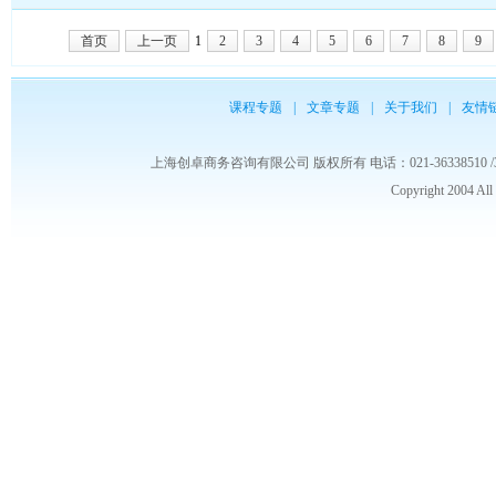
首页
上一页
1
2
3
4
5
6
7
8
9
课程专题
|
文章专题
|
关于我们
|
友情
上海创卓商务咨询有限公司 版权所有 电话：021-36338510 /3653986
Copyright 2004 Al