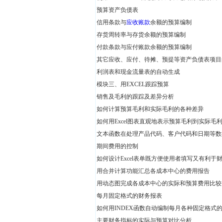
预算资产负债表
信用条款与
应收账款
余额的预算编制
存货周转率与存货余额的预算编制
付款条款与应付账款余额的预算编制
其它应收、应付、待摊、预提等资产负债表项目
利润表和现金流量表的自动生成
模块三、用EXCEL跟踪预算
销售及毛利的跟踪及差异分析
如何计算预算毛利和实际毛利的各种差异
如何用Excel图表直观地表示预算毛利到实际毛
文本函数在处理产品代码、客户代码和日期等数
期间费用的控制
如何设计Excel表单既方便使用者填写又有利于
用合并计算功能汇总各成本中心的费用报告
用动态图完成各成本中心的实际和预算费用比较
每月固定格式的财务报表
如何用INDEX函数自动编制每月各种固定格式
主要财务指标的实际与预算对比分析