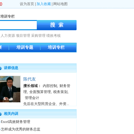
设为首页
|
加入收藏
|
网站地图
培训专栏
人力资源
项目管理
采购管理
绩效考核
察
培训专题
培训专栏
讲师信息
陈代友
擅长领域：
内部控制
,
财务管
理
,
全面预算管理
,
税务策划
,
管理会计
先后在大型民营企业、外资...
相关内训
Excel高效财务管理
怎样成为优秀的财务总监