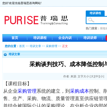
您好!欢迎光临普瑞思咨询网站!
培训课程
热门搜索：
班组
首页
培训课程
企业内训
培训讲师
您的位置：
首页
>>
培训文章
>>
采购管理
>>
正文
培训文章
采购谈判技巧、成本降低控制
作者: 来源: 文字大小:[
大
][
中
][
小
]
【课程目标】
从企业
采购管理
系统的建立，到
采购成本
控制、削
售、生产、采购、物流、质量管理直至供应链管
并结合被国际公认的采购理论，在分析企业内部