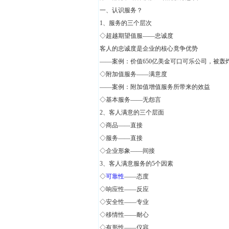
一、认识服务？
1、服务的三个层次
◇超越期望值服——忠诚度
客人的忠诚度是企业的核心竟争优势
——案例：价值650亿美金可口可乐公司，被轰
◇附加值服务——满意度
——案例：附加值增值服务所带来的效益
◇基本服务——无怨言
2、客人满意的三个层面
◇商品——直接
◇服务——直接
◇企业形象——间接
3、客人满意服务的5个因素
◇
可靠性
——态度
◇响应性——反应
◇安全性——专业
◇移情性——耐心
◇有形性——仪容