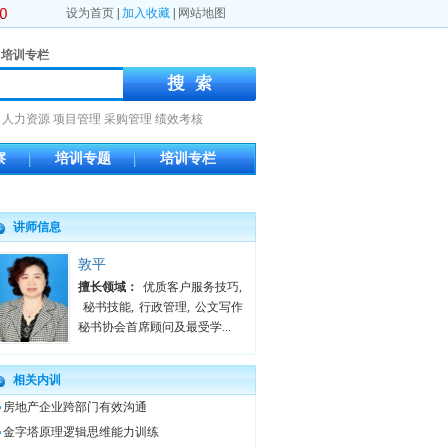
设为首页
|
加入收藏
|
网站地图
培训专栏
人力资源
项目管理
采购管理
绩效考核
察
培训专题
培训专栏
讲师信息
敦平
擅长领域：
优质客户服务技巧
,
秘书技能
,
行政管理
,
公文写作
秘书协会首席顾问及最受学...
相关内训
房地产企业跨部门有效沟通
金字塔原理逻辑思维能力训练