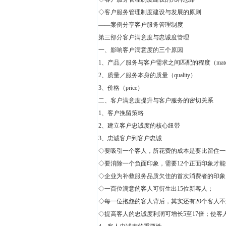
◇客户服务管理制度建设与发展的原则
——案例分享客户服务管理制度
第三部分客户满意度与忠诚度管理
一、影响客户满意度的三个原因
1、产品／服务与客户需求之间匹配的程度（matc
2、质量／服务本身的质量（quality）
3、价格（price）
二、客户满意度提升与客户服务的密切关系
1、客户挽留策略
2、建立客户忠诚度的核心纽带
3、忠诚客户到客户忠诚
◇要吸引一个客人，所花费的成本是要比留住一
◇要消除一个负面印象，需要12个正面印象才
◇企业为补救服务品质欠佳的首次消费者的印象，
◇一百位满意的客人可衍生出15位新客人；
◇每一位抱怨的客人背后，其实还有20个客人
◇提高客人的忠诚度利润可增长5至17倍；使客人