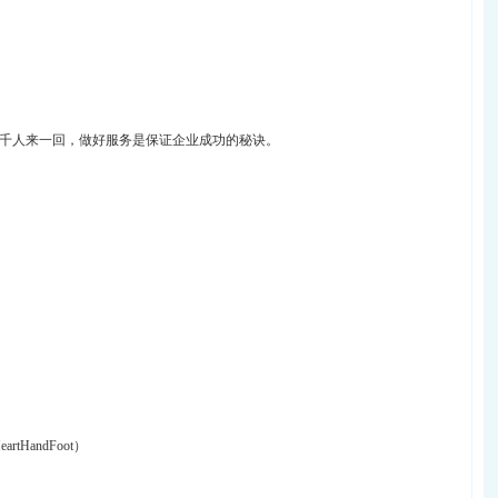
千人来一回，做好服务是保证企业成功的秘诀。
tHandFoot）