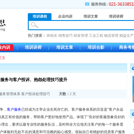
培训课程
企业内训
培训文章
培训讲师
热门搜索：
班组长
销售技巧
研发管理
工业工程
物流管理
精益生产
业内训
培训讲师
培训文章
培训合影
商务考
正文
户服务与客户投诉、抱怨处理技巧提升
服务管理体系
客户投诉处理技巧
天数：
2 天
争，
客户服务
已经成为主宰企业生死存亡的。客户服务体系的宗旨是“客户永远
供真正有价值的服务，帮助客户更好地使用产品。体现了“良好的客服形象良好的
务理念，要求以最专业性的服务队伍，及时和全方位地关注客户的每一个服务需
户体验到无处不在的满意和可信赖的贴心感受。假如自己有精妙的优质客户服务