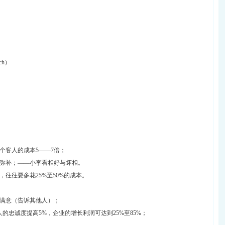
h）
个客人的成本5——7倍；
能弥补；——小李看相好与坏相。
往往要多花25%至50%的成本。
不满意（告诉其他人）；
的忠诚度提高5%，企业的增长利润可达到25%至85%；