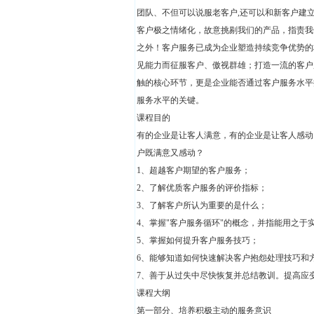
团队、不但可以说服老客户,还可以和新客户建
客户极之情绪化，故意挑剔我们的产品，指责我
之外！客户服务已成为企业塑造持续竞争优势的
见能力而征服客户、傲视群雄；打造一流的客户
触的核心环节，更是企业能否通过客户服务水平
服务水平的关键。
课程目的
有的企业是让客人满意，有的企业是让客人感动
户既满意又感动？
1、超越客户期望的客户服务；
2、了解优质客户服务的评价指标；
3、了解客户所认为重要的是什么；
4、掌握"客户服务循环"的概念，并指能用之于
5、掌握如何提升客户服务技巧；
6、能够知道如何快速解决客户抱怨处理技巧和
7、善于从过失中尽快恢复并总结教训。提高应
课程大纲
第一部分、培养积极主动的服务意识