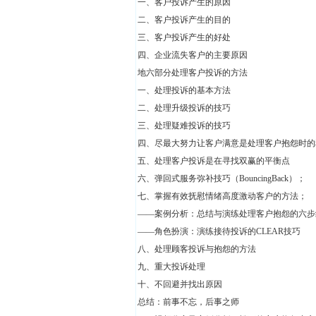
一、客户投诉产生的原因
二、客户投诉产生的目的
三、客户投诉产生的好处
四、企业流失客户的主要原因
地六部分处理客户投诉的方法
一、处理投诉的基本方法
二、处理升级投诉的技巧
三、处理疑难投诉的技巧
四、尽最大努力让客户满意是处理客户抱怨时的
五、处理客户投诉是在寻找双赢的平衡点
六、弹回式服务弥补技巧（BouncingBack）；
七、掌握有效抚慰情绪高度激动客户的方法；
——案例分析：总结与演练处理客户抱怨的六步
——角色扮演：演练接待投诉的CLEAR技巧
八、处理顾客投诉与抱怨的方法
九、重大投诉处理
十、不回避并找出原因
总结：前事不忘，后事之师