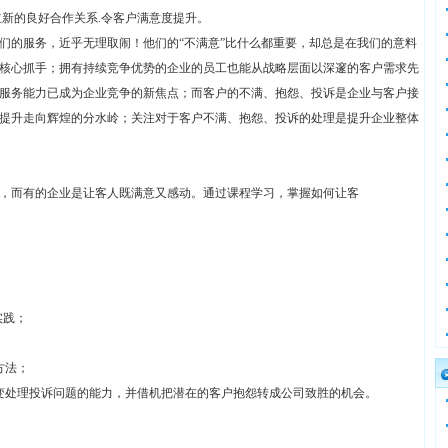
立新的良好合作关系.令客户满意度提升。
们的服务，近乎无理取闹！他们的“不满意”比什么都重要，却总是在我们的意料
核心抓手；拥有持续竞争优势的企业的员工也能从战略层面以深邃的客户需求先
服务能力已成为企业竞争的新焦点；而客户的不满、抱怨、投诉是企业与客户接
提升走向辉煌的分水岭；关注对于客户不满、抱怨、投诉的处理是提升企业整体
，而有的企业是让客人既满意又感动。通过课程学习，掌握如何让客
实践；
方法；
变处理投诉问题的能力，并借机把潜在的客户抱怨转成公司致胜的机会。