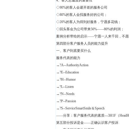
4、客人忠诚度的重要性
◇90%的客人会避开差的服务公司
◇80%的客人会找服务好的公司；
◇20%的客人为得到好服务，宁愿多花钱；
◇回头客会为公司带来50%——80%的利润；
案例分析带给的启示——宁愿一人来千回，不愿
第四部分客户服务人员的能力提升
一、客户到底要买什么
服务代表的能力
→?A--AuthorityAction
→?E--Education
→?H--Humor
→?L--Listen
→?N--Needs
→?P--Passion
→?S--ServiceSmartSmile＆Speech
——分享：客户服务代表的素质---3H1F（HeadHear
第五部分投诉是金——正确认识客户投诉