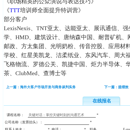
《职场精英的公众演说与表达技巧》
《
TTT
培训师全面提升特训营》
部分客户
LexisNexis、TNT亚太、达能亚太、展讯通
学、HMD、建筑设计、唐纳森中国、耐普矿机、
邮政、方太集团、光明奶粉、传音控股、应用材
学校、红星美凯龙、洁柔纸业、东风汽车、周大
飞格物流、罗德公关、凯捷中国、炬力半导体、
茶、ClubMed、查博士等
上一篇：海外大客户市场开发与商务谈判实务
下一篇：提绩效
在线报名
课程名称：
*
公司名称（发票抬头）：
*
联系人姓名：
*
电话：
*
职务
E-m