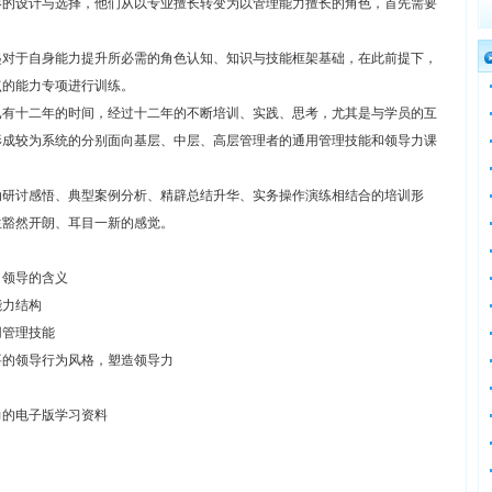
容的设计与选择，他们从以专业擅长转变为以管理能力擅长的角色，首先需要
起对于自身能力提升所必需的角色认知、知识与技能框架基础，在此前提下，
点的能力专项进行训练。
已有十二年的时间，经过十二年的不断培训、实践、思考，尤其是与学员的互
形成较为系统的分别面向基层、中层、高层管理者的通用管理技能和领导力课
动研讨感悟、典型案例分析、精辟总结升华、实务操作演练相结合的培训形
生豁然开朗、耳目一新的感觉。
、领导的含义
能力结构
用管理技能
要的领导行为风格，塑造领导力
力的电子版学习资料