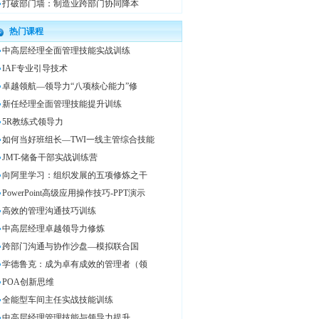
打破部门墙：制造业跨部门协同降本
热门课程
中高层经理全面管理技能实战训练
IAF专业引导技术
卓越领航—领导力“八项核心能力”修
新任经理全面管理技能提升训练
5R教练式领导力
如何当好班组长—TWI一线主管综合技能
JMT-储备干部实战训练营
向阿里学习：组织发展的五项修炼之干
PowerPoint高级应用操作技巧-PPT演示
高效的管理沟通技巧训练
中高层经理卓越领导力修炼
跨部门沟通与协作沙盘—模拟联合国
学德鲁克：成为卓有成效的管理者（领
POA创新思维
全能型车间主任实战技能训练
中高层经理管理技能与领导力提升