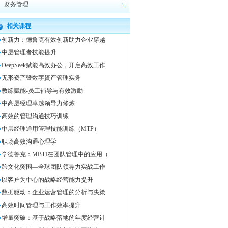
财务管理
相关课程
创新力：德鲁克有效创新助力企业穿越
中层管理者技能提升
DeepSeek赋能高效办公，开启高效工作
无形资产暨数字資产管理实务
教练赋能-员工辅导与有效激励
中高层经理卓越领导力修炼
高效的管理沟通技巧训练
中层经理通用管理技能训练（MTP）
职场高效沟通心理学
学德鲁克：MBTI在团队管理中的应用（
跨文化突围—全球团队领导力实战工作
以客户为中心的战略经营能力提升
数据驱动：企业运营管理的分析与决策
高效时间管理与工作效率提升
增量突破：基于战略落地的年度经营计