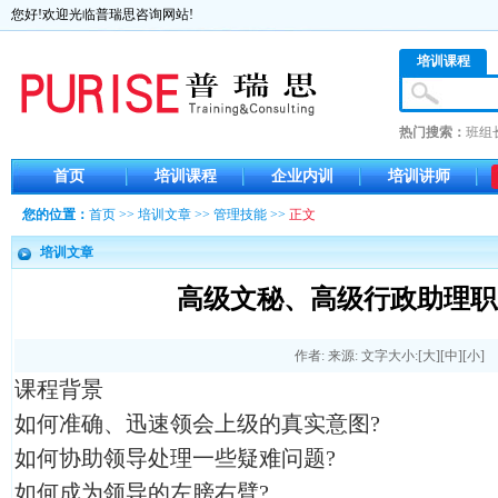
您好!欢迎光临普瑞思咨询网站!
培训课程
热门搜索：
班组
首页
培训课程
企业内训
培训讲师
您的位置：
首页
>>
培训文章
>>
管理技能
>>
正文
培训文章
高级文秘、高级行政助理职
作者: 来源: 文字大小:[
大
][
中
][
小
]
课程背景
如何准确、迅速领会上级的真实意图?
如何协助领导处理一些疑难问题?
如何成为领导的左膀右臂?