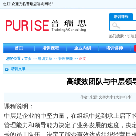
您好!欢迎光临普瑞思咨询网站!
培训课程
热门搜索：
班组
首页
培训课程
企业内训
培训讲师
您的位置：
首页
>>
培训文章
>>
管理技能
>>
正文
培训文章
高绩效团队与中层领
作者: 来源: 文字大小:[
大
][
中
][
小
]
课程说明：
中层是企业的中坚力量，在组织中起到承上启下
管理能力和领导能力决定了业务发展的速度，决
秀的员工队伍，决定了能否有效达成组织经营目