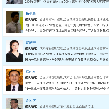
2006年荣获“中国最有影响力的500名管理咨询专家”国家人事部管
杨勇鑫
擅长领域：
企业内部审计控制
,
全面预算管理编制
,
税务管理纳税筹
现任500强台资企业财务总监，目前负责公司的财务、投资、行
务经理，世界500强英国保诚金融集团财务经理，宝钢集团财务经理
霍晓宁
擅长领域：
成本分析控制管理
,
全面预算管理体系
,
企业内部控制审
★世界500强企业财务管理实战专家★资深财务管理顾问，国际
国内一流财务管理体系专家职业履历曾担任某世界500强大型德资制
赵仲杰
擅长领域：
全面预算管理编制
,
成本会计绩效考核
,
集团财务会计核
博士、中国注册会计师、注册税务师、注册资产评估师、国内著
和一体化全面预算管理方法创始人、中关村企业财务管理协会常务理
曾国庆
擅长领域：
企业内部控制
,
财务风险管理
,
全面预算管理