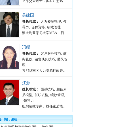
上海交大硕士，国家注册高...
吴建国
擅长领域：
人力资源管理
,
领
导力
,
任职资格
,
绩效管理
澳大利亚悉尼大学MBA，日...
冯缨
擅长领域：
客户服务技巧
,
商
务礼仪
,
销售谈判技巧
,
团队管
理
索尼华南区人力资源行政管...
江源
擅长领域：
面试技巧
,
胜任素
质模型
,
任职资格
,
绩效管理
,
领导力
组织绩效专家、胜任素质模...
热门课程