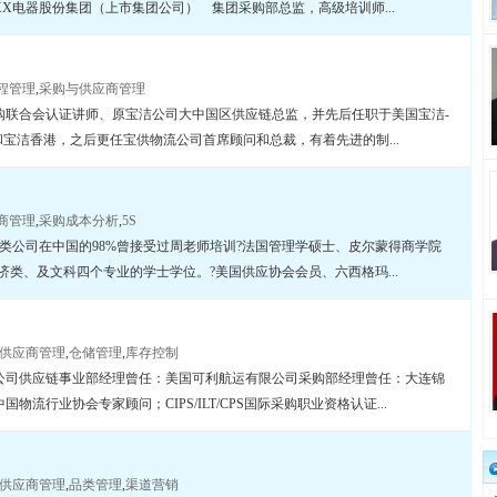
珠海XX电器股份集团（上市集团公司） 集团采购部总监，高级培训师...
程管理
,
采购与供应商管理
购联合会认证讲师、原宝洁公司大中国区供应链总监，并先后任职于美国宝洁-
）和宝洁香港，之后更任宝供物流公司首席顾问和总裁，有着先进的制...
商管理
,
采购成本分析
,
5S
产类公司在中国的98%曾接受过周老师培训?法国管理学硕士、皮尔蒙得商学院
济类、及文科四个专业的学士学位。?美国供应协会会员、六西格玛...
供应商管理
,
仓储管理
,
库存控制
公司供应链事业部经理曾任：美国可利航运有限公司采购部经理曾任：大连锦
流行业协会专家顾问；CIPS/ILT/CPS国际采购职业资格认证...
供应商管理
,
品类管理
,
渠道营销