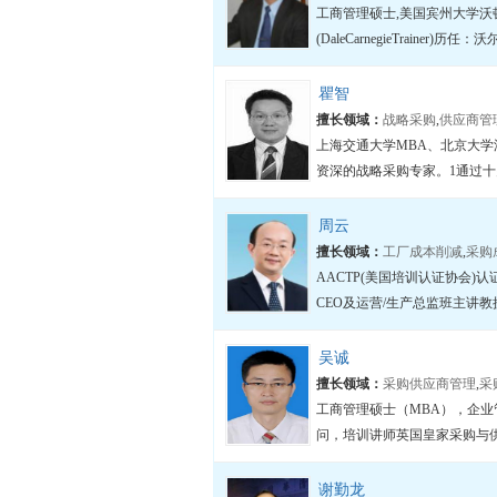
工商管理硕士,美国宾州大学沃顿商学院M
(DaleCarnegieTrainer)
瞿智
擅长领域：
战略采购
,
供应商管
上海交通大学MBA、北京大
资深的战略采购专家。1通过十
周云
擅长领域：
工厂成本削减
,
采购
AACTP(美国培训认证协会
CEO及运营/生产总监班主讲
吴诚
擅长领域：
采购供应商管理
,
采
工商管理硕士（MBA），企
问，培训讲师英国皇家采购与供应
谢勤龙