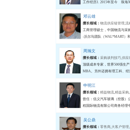
工作经历1. 2015年至今 
邓云雄
擅长领域：
物流供应链管理
,
流
工商管理硕士，中国物流与采
-沃尔马团队（WAL*MART
周瀚文
擅长领域：
采购谈判技巧
,
供应
顶级成本专家，世界500强生
MBA。另外还拥有理工科、经
申明江
擅长领域：
精益物流
,
精益采购
,
曾任：信义汽车玻璃（控股）
程国际物流有限公司商务经理中国物
吴公鼎
擅长领域：
零售商
,
大客户管理
,