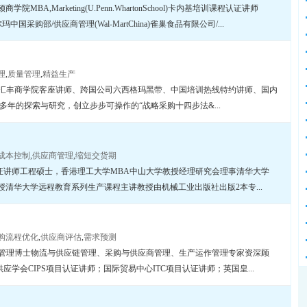
BA,Marketing(U.Penn.WhartonSchool)卡内基培训课程认证讲师
历任：沃尔玛中国采购部/供应商管理(Wal-MartChina)雀巢食品有限公司/...
理
,
质量管理
,
精益生产
学汇丰商学院客座讲师、跨国公司六西格玛黑带、中国培训热线特约讲师、国内
多年的探索与研究，创立步步可操作的“战略采购十四步法&...
成本控制
,
供应商管理
,
缩短交货期
)认证讲师工程硕士，香港理工大学MBA中山大学教授经理研究会理事清华大学
教授清华大学远程教育系列生产课程主讲教授由机械工业出版社出版2本专...
购流程优化
,
供应商评估
,
需求预测
业管理博士物流与供应链管理、采购与供应商管理、生产运作管理专家资深顾
学会CIPS项目认证讲师；国际贸易中心ITC项目认证讲师；英国皇...