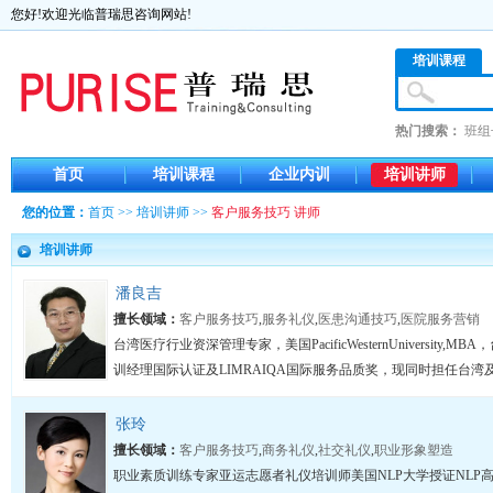
您好!欢迎光临普瑞思咨询网站!
培训课程
热门搜索：
班组
首页
培训课程
企业内训
培训讲师
您的位置：
首页
>>
培训讲师
>>
客户服务技巧 讲师
培训讲师
潘良吉
擅长领域：
客户服务技巧
,
服务礼仪
,
医患沟通技巧
,
医院服务营销
台湾医疗行业资深管理专家，美国PacificWesternUniversity
训经理国际认证及LIMRAIQA国际服务品质奖，现同时担任台湾及
张玲
擅长领域：
客户服务技巧
,
商务礼仪
,
社交礼仪
,
职业形象塑造
职业素质训练专家亚运志愿者礼仪培训师美国NLP大学授证NLP