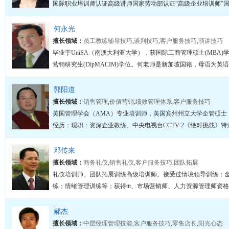
国际职业培训师认证高级讲师国家劳动部认证“高级企业培训师”国家劳
何永光
擅长领域：
员工教练辅导技巧
,
谈判技巧
,
客户服务技巧
,
演讲技巧
毕业于UniSA（南澳大利亚大学），获国际工商管理硕士(MBA)
营销研究生(DipMACIM)学位。何老师是新加坡国籍，母语为英
郭阳道
擅长领域：
销售管理
,
价值营销
,
绩效管理体系
,
客户服务技巧
美国管理学会（AMA）专业培训师，美国宾州州立大学企管硕士
经历：现职：资深企业教练、中央电视台CCTV-2《绝对挑战》特
邓传来
擅长领域：
商务礼仪
,
销售礼仪
,
客户服务技巧
,
团队拓展
礼仪培训师、团队拓展训练高级培训师。接受过情境领导训练；
练；情绪管理训练等；获得ttt、市场营销师、人力资源管理师资格
郝杰
擅长领域：
中层经理管理技能
,
客户服务技巧
,
零售店长
,
阳光心态