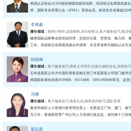
美国认证协会ACI中国讲师团高级培训师，培训前沿名师团高级
师，国际专业管理公会（IPMA）资深会员。郝杰先生有着超过8年
李厚豪
擅长领域：
致胜行销学
,
店面销售
,
演示销售法
,
客户服务技巧
,
电话
橡果国际品牌事业部培训经理，负责好记星、背背佳、氧力得、
工作。培训前沿名师团高级合作讲师，并且李老师为国际认证专业培训
段丽梅
擅长领域：
客户服务技巧
,
商务文书写作
,
行政文秘职业化
,
演讲技巧
五年诺基亚公司大中国区商务采购主管三年诺基亚公司部门秘书
师国际标准化体系ISO9000、ISO14000、OHS18000内审员、监督
冯缨
擅长领域：
客户服务技巧
,
商务礼仪
,
销售谈判技巧
,
团队管理
索尼华南区人力资源行政管理负责人：负责设立广州、厦门、南
办工作；香港新世界广州公司人力资源行政总监：成功将十三间项目
翟志新