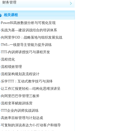
财务管理
相关课程
PowerBI高效数据分析与可视化呈现
实战为基—建设训战结合的培训体系
向阿里学OD：战略落地与组织发展实战
TWI--一线督导主管能力提升训练
TTT-内训师讲授技巧与课程开发
流程优化
流程绩效管理
流程架构规划及流程设计
乐学TTT：互动式教学技巧与演绎
让工作汇报更轻松—结构化思维演讲呈
向阿里巴巴学管理三板斧
流程变革赋能训练营
TTT企业内训师实战训练
高效率目标管理与计划达成
可复制的演说表达力©-打动客户和领导