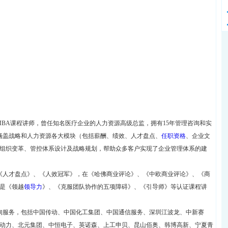
学MBA课程讲师，曾任知名医疗企业的人力资源高级总监，拥有15年管理咨询和实
，涵盖战略和人力资源各大模块（包括薪酬、绩效、人才盘点、
任职资格
、企业文
组织变革、管控体系设计及战略规划，帮助众多客户实现了企业管理体系的建
、《人才盘点》、《人效冠军》，在《哈佛商业评论》、《中欧商业评论》、《商
是《领越
领导力
》、《克服团队协作的五项障碍》、《引导师》等认证课程讲
咨询服务，包括中国传动、中国化工集团、中国通信服务、深圳江波龙、中新赛
动力、北元集团、中恒电子、英诺森、上工申贝、昆山佰奥、韩博高新、宁夏青