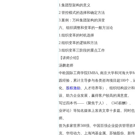
1.集团型架构的意义
2.管控模式的选择和确定方法
3.案例：万科集团架构的演变
六、组织调整和变革的一般方法论
1.组织变革的时机选择
2.组织变革的逻辑和方法
3.组织变革三阶段的重点工作
【讲师介绍】
汤鹏老师
中欧国际工商学院EMBA, 南京大学和河海大
践经验，累计主导参与各类咨询项目超100个
化、
股权激励
、人才培养等）、组织结构设计和
设、助力企业发展，赢得客户较高的满意度。
写过四本书——《聚焦于人》、《345薪酬》
业评论》等知名媒体上发表文章十多篇。同时也
师。
曾为多家世界500强、中国百强企业提供管理
克、华培动力、上海鸿基金属、苏轴股份、新伟