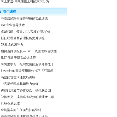
向上加速-高效辅佐上司的六大行为
热门课程
中高层经理全面管理技能实战训练
IAF专业引导技术
卓越领航—领导力“八项核心能力”修
新任经理全面管理技能提升训练
5R教练式领导力
如何当好班组长—TWI一线主管综合技能
JMT-储备干部实战训练营
向阿里学习：组织发展的五项修炼之干
PowerPoint高级应用操作技巧-PPT演示
高效的管理沟通技巧训练
中高层经理卓越领导力修炼
跨部门沟通与协作沙盘—模拟联合国
学德鲁克：成为卓有成效的管理者（领
POA创新思维
全能型车间主任实战技能训练
中高层经理管理技能与领导力提升