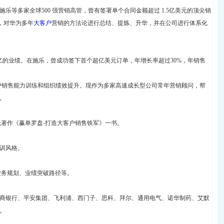
乐等多家全球500 强营销高管，曾有签署单个合同金额超过 1.5亿美元的顶尖销
建，对华为多年
大客户
营销的方法论进行总结、提炼、升华，并在公司进行体系化
亿的业绩。在施乐，曾成功签下首个超亿美元订单，年增长率超过30%，年销售
客户销售能力训练和组织绩效提升。现作为多家高速成长型公司常年营销顾问，帮
。
师;著作《赢单罗盘-打造大客户销售铁军》一书。
训风格。
业务规划、业绩突破路径等。
商银行、平安集团、飞利浦、西门子、思科、拜尔、通用电气、诺华制药、艾默
。