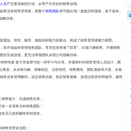
人员
产生更高效的行动，从而产生良好的销售业绩。
如果没有销售管理者，则整个
销售团队
有可能出现一盘散沙的现状，各干各的，
战略目标。
是规划、管控、辅导、激励四种能力的集合，构成了销售管理者能力模型。
，却不知如何管理销售团队，常常犯管理者“7宗罪”，出现只懂销售、不懂销售
更好完成业绩，更无法带领团队实现公司战略目标。
学特聘专家 曾子亮老师与您一同学习与分享。本课程针对销售管理人员设计，围
岗位角色，从目标分解、策略制定、过程管控、销售教练、团队激励等方面，全面
销售业务管理解码，设定销售目标、制定销售策略、加强过程管控和辅导，最终
工销售能力，完成销售任务；
打造一支强有力的销售团队；
激发员工的积极性和创造性。
等销售管理全流程；