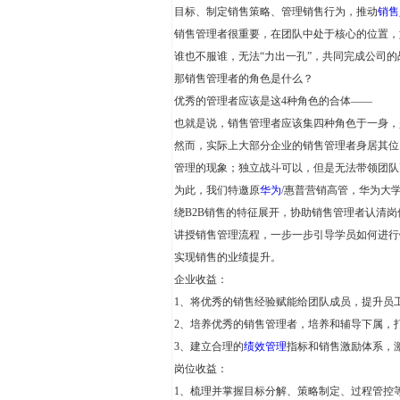
目标、制定销售策略、管理销售行为，推动
销售
销售管理者很重要，在团队中处于核心的位置，
谁也不服谁，无法“力出一孔”，共同完成公司的
那销售管理者的角色是什么？
优秀的管理者应该是这4种角色的合体——
也就是说，销售管理者应该集四种角色于一身，
然而，实际上大部分企业的销售管理者身居其位
管理的现象；独立战斗可以，但是无法带领团队
为此，我们特邀原
华为
/惠普营销高管，华为大
绕B2B销售的特征展开，协助销售管理者认清
讲授销售管理流程，一步一步引导学员如何进行
实现销售的业绩提升。
企业收益：
1、将优秀的销售经验赋能给团队成员，提升员
2、培养优秀的销售管理者，培养和辅导下属，
3、建立合理的
绩效管理
指标和销售激励体系，
岗位收益：
1、梳理并掌握目标分解、策略制定、过程管控