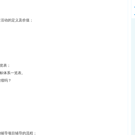
售活动的定义及价值；
览表；
标体系一览表。
业绩吗？
的辅导项目辅导的流程；