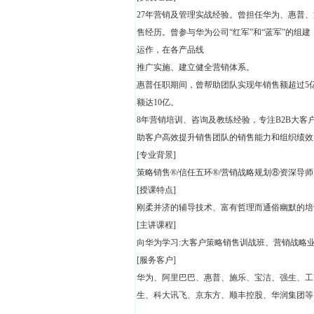
27年营销及管理实战经验。曾担任华为、惠普、施
售经历。曾参与华为公司“红军”和“蓝军”的组
运作，在各产品线
推广实施、建立健全营销体系。
惠普任职期间，曾帮助团队实现年销售额超过5
额达10亿。
8年营销培训、咨询及教练经验，专注B2B大
助客户高效提升销售团队的销售能力和组织绩效
[专业背景]
策略销售®/信任五环®/营销战略规划⑧资深导
[授课特点]
刚柔并济的辅导技术、富有哲理而通俗幽默的培
[主讲课程]
向华为学习:大客户策略销售训战班、营销战略
[服务客户]
华为、阿里巴巴、惠普、施乐、宝洁、强生、工
生、科大讯飞、京东方、顺丰控股、华润集团等