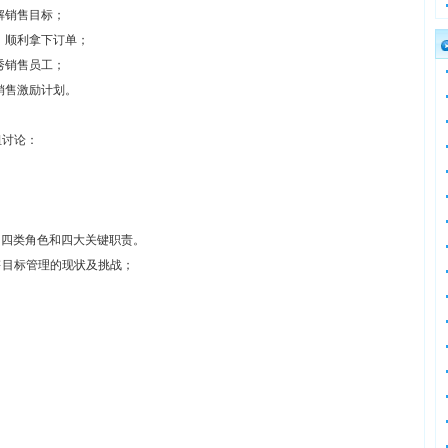
解销售目标；
，顺利拿下订单；
秀销售员工；
销售激励计划。
组讨论：
的四类角色和四大关键职责。
售目标管理的现状及挑战；