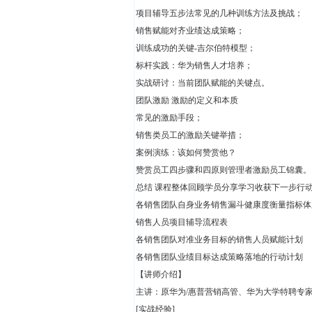
项目辅导五步法常见的几种训练方法及挑战；
销售赋能对齐业绩达成策略；
训练成功的关键-吉尔伯特模型；
标杆实践：华为销售人才培养；
实战研讨：当前团队赋能的关键点。
团队激励 激励的定义和本质
常见的激励手段；
销售类员工的激励关键举措；
案例演练：该如何赞赏他？
赞赏员工四步骤和四原则管理者激励员工锦囊。
总结 课程整体回顾学员分享学习收获下一步行
各销售团队自身业务销售漏斗健康度衡量指标体
销售人员项目辅导流程表
各销售团队对准业务目标的销售人员赋能计划
各销售团队业绩目标达成策略落地的行动计划
【讲师介绍】
主讲：原华为/惠普营销高管、华为大学特聘专家
[实战经验]