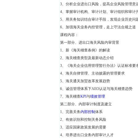
3、分析企业进出口风险，提高企业风险管理意
4、掌握审计机构、审计计划、审计组织和审计
5、用关务知识结合审计手段，发现企业历史问
6、加强海关业务内控管理，走上守法合规之道
课程内容：
第一部分、进出口海关风险内审背景
1、新《海关稽查条例》的解读
2、海关稽查类型及最新动态介绍
3、《海关企业信用管理暂行办法》认证标准要
4、海关自律管理、主动披露的管理要求
5、海关通关加贸改革发展趋势
6、诚信管理体系下AEO认证与海关稽查趋势
7、海关稽查
KPI
与
绩效管理
第二部分、内部审计制度及建立
1、完善关务
内部控制
体系
2、有效识别和控制关务风险
3、适应国家政策发展的需要
4、培养进出口业务内部审计人才