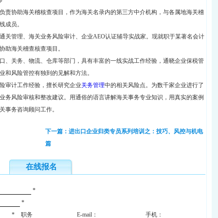
师
负责协助海关稽核查项目，作为海关名录内的第三方中介机构，与各属地海关稽
线成员。
通关管理、海关业务风险审计、企业AEO认证辅导实战家。现就职于某著名会计
协助海关稽查核查项目。
口、关务、物流、仓库等部门，具有丰富的一线实战工作经验，通晓企业保税管
业和风险管控有独到的见解和方法。
险审计工作经验，擅长研究企业
关务管理
中的相关风险点。为数千家企业进行了
业务风险审核和整改建议。用通俗的语言讲解海关事务专业知识，用真实的案例
关事务咨询顾问工作。
下一篇：进出口企业归类专员系列培训之：技巧、风控与机电
篇
在线报名
*
*
*
职务
E-mail：
手机：