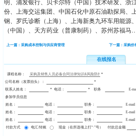
明、浦发银行、贝卡尔特（中国）技术研发、浙
份、上海交运集团、中国石化中原石油勘探局、
钢、罗氏诊断（上海）、上海新奥九环车用能源
（中国）、天方药业（普康制药）、苏州苏福马
上一篇：采购成本控制与供应商管理
下一篇：采购价
在线报名
课程名称：
*
公司名称（发票抬头）：
*
联系人姓名：
*
电话：
*
职务
E-m
参加学员信息
姓名：
电话：
职务：
E-mai
姓名：
电话：
职务：
E-mai
姓名：
电话：
职务：
E-mai
付款方式
电汇/转账
现金（在所选项上打“·”号）
付款总金额