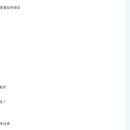
质量如何保证
要求
钱？
本估算