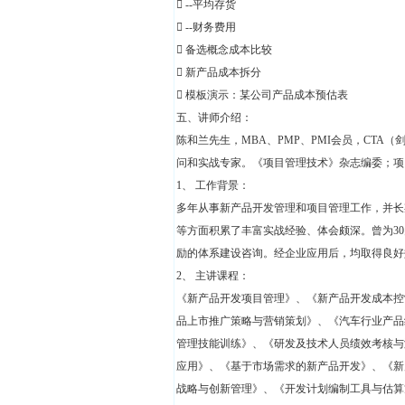
 --平均存货
 --财务费用
 备选概念成本比较
 新产品成本拆分
 模板演示：某公司产品成本预估表
五、讲师介绍：
陈和兰先生，MBA、PMP、PMI会员，CT
问和实战专家。《项目管理技术》杂志编委；项
1、 工作背景：
多年从事新产品开发管理和项目管理工作，并长
等方面积累了丰富实战经验、体会颇深。曾为3
励的体系建设咨询。经企业应用后，均取得良好
2、 主讲课程：
《新产品开发项目管理》、《新产品开发成本控
品上市推广策略与营销策划》、《汽车行业产品
管理技能训练》、《研发及技术人员绩效考核与
应用》、《基于市场需求的新产品开发》、《新
战略与创新管理》、《开发计划编制工具与估算