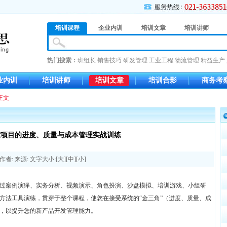
培训课程
企业内训
培训文章
培训讲师
热门搜索：
班组长
销售技巧
研发管理
工业工程
物流管理
精益生产
业内训
培训讲师
培训文章
培训合影
商务考
正文
发项目的进度、质量与成本管理实战训练
作者: 来源: 文字大小:[
大
][
中
][
小
]
过案例演绎、实务分析、视频演示、角色扮演、沙盘模拟、培训游戏、小组研
方法工具演练，贯穿于整个课程，使您在接受系统的“金三角”（进度、质量、成
，以提升您的新产品开发管理能力。