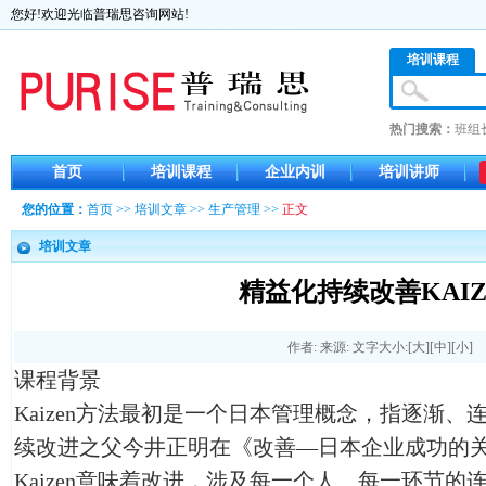
您好!欢迎光临普瑞思咨询网站!
培训课程
热门搜索：
班组
首页
培训课程
企业内训
培训讲师
您的位置：
首页
>>
培训文章
>>
生产管理
>>
正文
培训文章
精益化持续改善KAIZ
作者: 来源: 文字大小:[
大
][
中
][
小
]
课程背景
Kaizen方法最初是一个日本管理概念，指逐渐
续改进之父今井正明在《改善—日本企业成功的
Kaizen意味着改进，涉及每一个人、每一环节