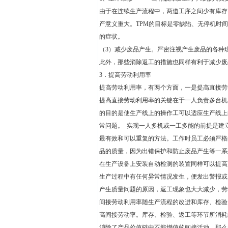
由于在连续生产流程中，两道工序之间少有库存
产意义重大。TPM的目标是零缺陷、无停机时
的症状。
（3）减少废品产生。严密注视产生废品的各种
此外，那些消除返工的措施也同样有利于减少废
3．提高劳动利用率
提高劳动利用率，有两个方面，一是提高直接劳
提高直接劳动利用率的关键在于一人负责多台机
的目的是使生产线上的操作工可以适应生产线上
常问题。 实现一人多机或一工多能的前提是建
最有效和可以重复的方法。工作时员工必须严格
品的质量，因为出错保护和防止废品产生等一系
在生产设备上安装自动检测的装置同样可以提高
生产过程中有任何异常情况发生，便发出警报或
产生质量问题的原因，返工现象也大大减少，劳
间接劳动利用率随生产流程的改进和库存、检验
高间接劳动率。库存、检验、返工等环节所消耗
消除了产品价值链中不能增值的间接活动，那么