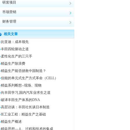
研发项目
市场营销
财务管理
相关文章
比亚迪：成本领先
丰田四轮驱动之道
柔性化生产的三只手
精益生产除浪费
精益生产能否拯救中国制造？
佳能的单元式生产方式革命（CELL）
精益系列断想--现场、现物
向丰田学习,国内汽车业求生之道
破译丰田生产体系的DNA
高层访谈：丰田社长谈日本制造
IE工业工程：精益生产之基础
精益生产概述
精益思想—人、过程和技术的集成