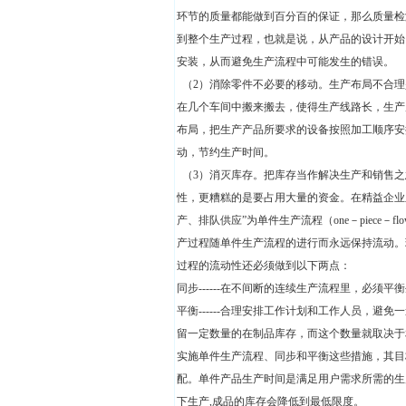
环节的质量都能做到百分百的保证，那么质量检
到整个生产过程，也就是说，从产品的设计开始
安装，从而避免生产流程中可能发生的错误。
（2）消除零件不必要的移动。生产布局不合理
在几个车间中搬来搬去，使得生产线路长，生产
布局，把生产产品所要求的设备按照加工顺序安
动，节约生产时间。
（3）消灭库存。把库存当作解决生产和销售之
性，更糟糕的是要占用大量的资金。在精益企业
产、排队供应”为单件生产流程（one－piec
产过程随单件生产流程的进行而永远保持流动。
过程的流动性还必须做到以下两点：
同步------在不间断的连续生产流程里，必
平衡------合理安排工作计划和工作人员，
留一定数量的在制品库存，而这个数量就取决于
实施单件生产流程、同步和平衡这些措施，其目标是
配。单件产品生产时间是满足用户需求所需的生产时
下生产,成品的库存会降低到最低限度。