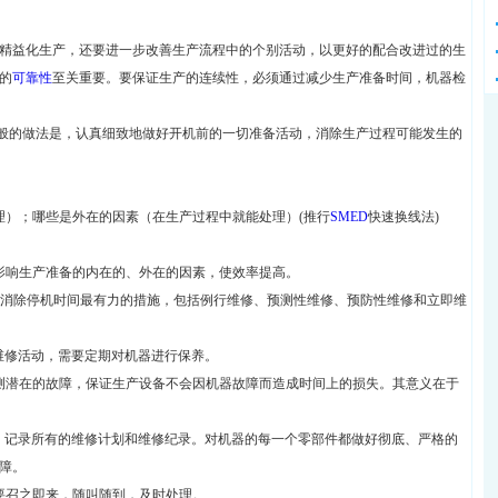
精益化生产，还要进一步改善生产流程中的个别活动，以更好的配合改进过的生
的
可靠性
至关重要。要保证生产的连续性，必须通过减少生产准备时间，机器检
般的做法是，认真细致地做好开机前的一切准备活动，消除生产过程可能发生的
）；哪些是外在的因素（在生产过程中就能处理）(推行
SMED
快速换线法)
影响生产准备的内在的、外在的因素，使效率提高。
消除停机时间最有力的措施，包括例行维修、预测性维修、预防性维修和立即维
维修活动，需要定期对机器进行保养。
测潜在的故障，保证生产设备不会因机器故障而造成时间上的损失。其意义在于
，记录所有的维修计划和维修纪录。对机器的每一个零部件都做好彻底、严格的
障。
要召之即来，随叫随到，及时处理。