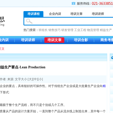
培训课程
企业内训
培训文章
培训讲师
热门搜索：
班组长
销售技巧
研发管理
工业工程
物流管理
精益生产
业内训
培训讲师
培训文章
培训合影
商务考
正文
益生产要点-Lean Production
作者: 来源: 文字大小:[
大
][
中
][
小
]
企业的要点，具有较好的可操作性。对于传统生产企业或是大批量生产企业向
精
下形式:
着眼于整个生产流程，而不只是个别或几个工序。
质量从产品的设计方案开始，一直到整个产品从流水线上制造出来，其中每一个