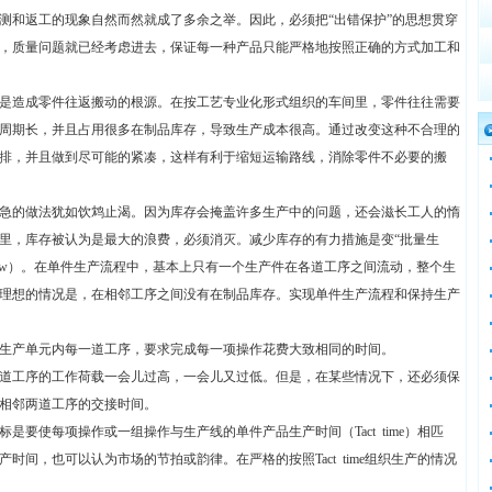
测和返工的现象自然而然就成了多余之举。因此，必须把“出错保护”的思想贯穿
，质量问题就已经考虑进去，保证每一种产品只能严格地按照正确的方式加工和
是造成零件往返搬动的根源。在按工艺专业化形式组织的车间里，零件往往需要
周期长，并且占用很多在制品库存，导致生产成本很高。通过改变这种不合理的
排，并且做到尽可能的紧凑，这样有利于缩短运输路线，消除零件不必要的搬
急的做法犹如饮鸩止渴。因为库存会掩盖许多生产中的问题，还会滋长工人的惰
里，库存被认为是最大的浪费，必须消灭。减少库存的有力措施是变“批量生
e－flow）。在单件生产流程中，基本上只有一个生产件在各道工序之间流动，整个生
理想的情况是，在相邻工序之间没有在制品库存。实现单件生产流程和保持生产
须平衡生产单元内每一道工序，要求完成每一项操作花费大致相同的时间。
避免一道工序的工作荷载一会儿过高，一会儿又过低。但是，在某些情况下，还必须保
相邻两道工序的交接时间。
要使每项操作或一组操作与生产线的单件产品生产时间（Tact time）相匹
间，也可以认为市场的节拍或韵律。在严格的按照Tact time组织生产的情况