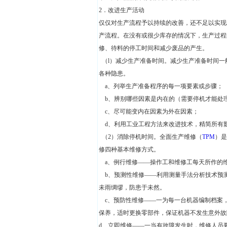
2．改进生产活动
仅仅对生产流程予以持续的改善，还不足以实现
产流程。在没有或很少库存的情况下，生产过程
修、待料的停工时间和减少废品的产生。
（l）减少生产准备时间。减少生产准备时间一
各种隐患。
a、列举生产准备程序的每一项要素或步骤；
b、辨别哪些因素是内在的（需要停机才能处理
c、尽可能变内在因素为外在因素；
d、利用工业工程方法来改进技术，精简所有
（2）消除停机时间。全面生产维修（
TPM
）是
修四种基本维修方式。
a、例行维修——操作工和维修工每天所作的
b、预测性维修——利用测量手法分析技术预
未雨绸缪，防患于未然。
c、预防性维修——一为每一台机器编制档案
保养，适时更换零部件，保证机器不发生意外故
d、立即维修——一当有故障发生时，维修人员