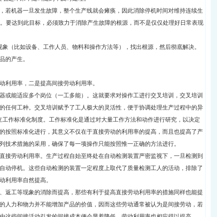
，若机器一旦发生故障，整个生产线就会瘫痪，因此消除停机时间对维持连续生
间。要达到此目标，必须致力于消除产生故障的根源，而不是仅仅处理好日常表现
现象（比如设备、工作人员、物料和操作方法等），找出根源，然后彻底解决。
品的产生。
动利用率，二是提高间接劳动利用率。
器或能适应多个岗位（一工多能）。这就要求对操作工进行交叉培训，交叉培训
的任何工种。交叉培训赋予了工人极大的灵活性，便于协调处理生产过程中的异
立工作标准化制度。工作标准化是通过对大量工作方法和动作进行研究，以决定
的按照标准化进行，其意义不仅在于直接劳动的利用率的提高，而且也提高了产
列技术措施的采用，确保了每一项操作只能按照惟一正确的方法进行。
直接劳动利用率。生产过程自始至终处在自动检测装置严密监视下，一旦检测到
自动停机。这些自动检测的装置一定程度上取代了质量检测工人的活动，排除了
动利用率自然提高。
、返工等现象的消除而提高，那些有利于提高直接劳动利用率的措施同样也能提
的人力和物力并不能增加产品的价值，因而这些劳动通常被认为是间接劳动，若
由这些间接活动引发的间接成本便会显着降低，劳动利用率也相应得以提高。