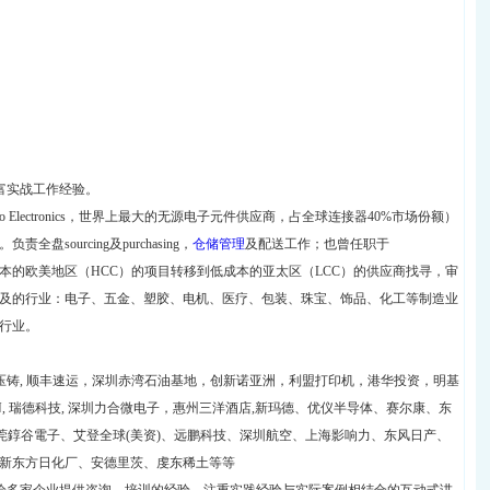
富实战工作经验。
Electronics，世界上最大的无源电子元件供应商，占全球连接器40%市场份额）
ourcing及purchasing，
仓储管理
及配送工作；也曾任职于
Office）负责将高成本的欧美地区（HCC）的项目转移到低成本的亚太区（LCC）的供应商找寻，审
及的行业：电子、五金、塑胶、电机、医疗、包装、珠宝、饰品、化工等制造业
行业。
嘉瑞压铸, 顺丰速运，深圳赤湾石油基地，创新诺亚洲，利盟打印机，港华投资，明基
, 瑞德科技, 深圳力合微电子，惠州三洋酒店,新玛德、优仪半导体、赛尔康、东
莞錞谷電子、艾登全球(美资)、远鹏科技、深圳航空、上海影响力、东风日产、
新东方日化厂、安德里茨、虔东稀土等等