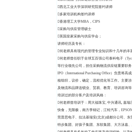
西北工业大学深圳研究院签约讲师
多家培训机构签约讲师
香港理工大学MBA，CIPS
采购与供应管理硕士
英国皇家采购与供应学会；
讲师经历及专长：
何老师具有现代的管理专业知识和十几年的丰
何老师曾任职于全球五百强公司泰科电子（Tyco 
等行业领先公司，担任采购物流供应链重要职务。负责全盘s
IPO（International Purchasing 
核组织，议价，确定，流程优化等工作。主要涉
及物流和品牌连锁业、贸易、教育、培训咨询等
培训过的部分客户及培训风格：
何老师曾培训于：周大福珠宝, 中兴通讯, 
快食，无限极，南方李锦记，江铃汽车，EPSON
莞普思电子、拉法基瑞安(北京)成都分公司、东
特步集团、好孩子集团、东软集团、大方泳嘉、