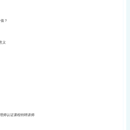
价值？
意义
管理师认证课程特聘讲师