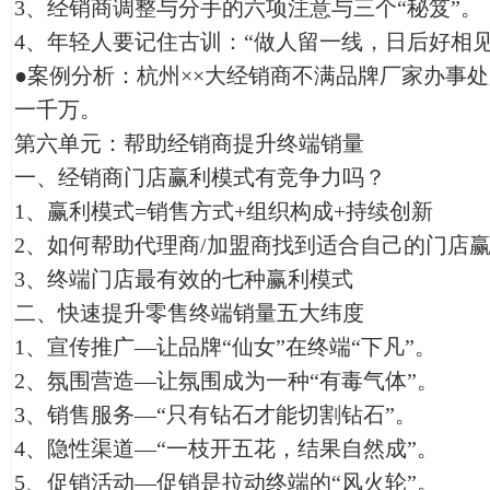
3、经销商调整与分手的六项注意与三个“秘笈”。
4、年轻人要记住古训：“做人留一线，日后好相见
●案例分析：杭州××大经销商不满品牌厂家办事
一千万。
第六单元：帮助经销商提升终端销量
一、经销商门店赢利模式有竞争力吗？
1、赢利模式=销售方式+组织构成+持续创新
2、如何帮助代理商/加盟商找到适合自己的门店
3、终端门店最有效的七种赢利模式
二、快速提升零售终端销量五大纬度
1、宣传推广—让品牌“仙女”在终端“下凡”。
2、氛围营造—让氛围成为一种“有毒气体”。
3、销售服务—“只有钻石才能切割钻石”。
4、隐性渠道—“一枝开五花，结果自然成”。
5、促销活动—促销是拉动终端的“风火轮”。