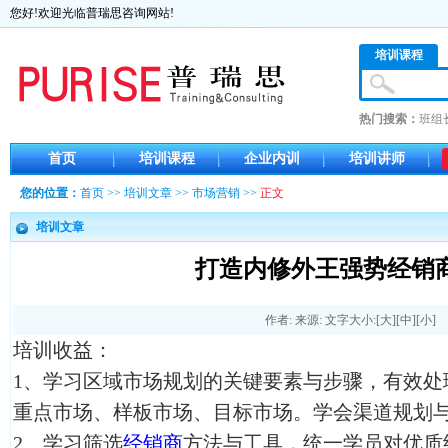
您好!欢迎光临普瑞思咨询网站!
培训课程
热门搜索：
班组
首页
培训课程
企业内训
培训讲师
您的位置：
首页
>>
培训文章
>>
市场营销
>>
正文
培训文章
打造内修外王强势经销
作者: 来源: 文字大小:[
大
][
中
][
小
]
培训收益：
1、学习区域市场规划的关键要素与步骤，有效处
重点市场、样板市场、目标市场。学会渠道规划
2、学习筛选
经销商
方法与工具，统一学员对优质