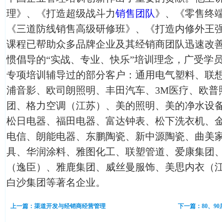
理》、《打造超级战斗力
销售团队
》、《零售终
《三道防线销售高级研修班》、《打造内修外王
课程已帮助众多品牌企业及其经销商团队迅速改
惯倡导的“实战、专业、快乐”培训理念，广受学
专项培训辅导过的部分客户：通用电气塑料、联
浦音影、欧司朗照明、丰田汽车、3M医疗、欧普
团、格力空调（江苏）、美的照明、美的净水设
松日电器、福田电器、富达钟表、松下洗衣机、
电信、朗能电器、东鹏陶瓷、新中源陶瓷、曲美
具、华润涂料、雅图化工、联塑管道、爱康集团
（逸臣）、雅鹿集团、威丝曼服饰、美思内衣（
白沙集团等著名企业。
上一篇：渠道开发与经销商经营管理
下一篇：80、9