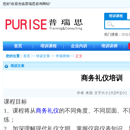
您好!欢迎光临普瑞思咨询网站!
培训课程
热门搜索：
班组
首页
培训课程
企业内训
培训讲师
您的位置：
首页
>>
培训文章
>>
市场营销
>>
正文
培训文章
商务礼仪培训
作者: 来源: 文字大小:[
大
][
中
][
小
]
课程目标
1、课程将从
商务礼仪
的不同角度、不同层面、不
练；
2、加深理解现代礼仪文明、掌握仪容仪表知识，