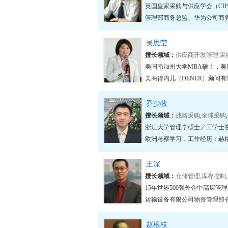
英国皇家采购与供应学会（CI
管理部商务总监、华为公司商务
吴思莹
擅长领域：
供应商开发管理
,
采
美国南加州大学MBA硕士，美
美商得内儿（DENER）顾问
乔少牧
擅长领域：
战略采购
,
全球采购
,
浙江大学管理学硕士／工学士
欧洲考察学习．工作经历：赫格纳
王深
擅长领域：
仓储管理
,
库存控制
,
15年世界500强外企中高层
运输设备有限公司物资管理部仓
赵根枝