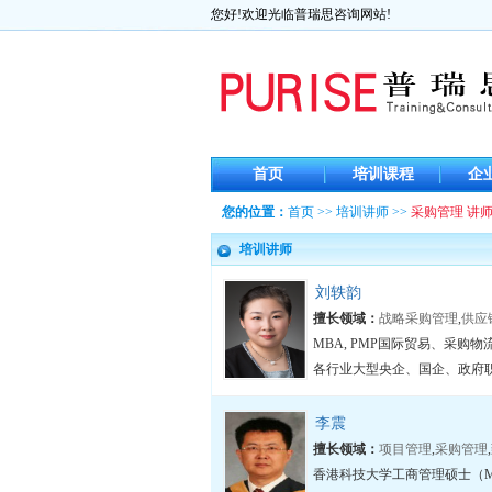
您好!欢迎光临普瑞思咨询网站!
首页
培训课程
企
您的位置：
首页
>>
培训讲师
>>
采购管理 讲
培训讲师
刘轶韵
擅长领域：
战略采购管理
,
供应
MBA, PMP国际贸易、采购
各行业大型央企、国企、政府职
李震
擅长领域：
项目管理
,
采购管理
,
香港科技大学工商管理硕士（M