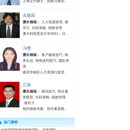
上海交大硕士，国家注册高...
吴建国
擅长领域：
人力资源管理
,
领
导力
,
任职资格
,
绩效管理
澳大利亚悉尼大学MBA，日...
冯缨
擅长领域：
客户服务技巧
,
商
务礼仪
,
销售谈判技巧
,
团队管
理
索尼华南区人力资源行政管...
江源
擅长领域：
面试技巧
,
胜任素
质模型
,
任职资格
,
绩效管理
,
领导力
组织绩效专家、胜任素质模...
热门课程