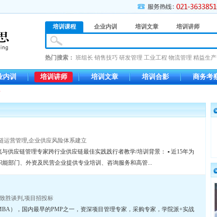
培训课程
企业内训
培训文章
培训讲师
热门搜索：
班组长
销售技巧
研发管理
工业工程
物流管理
精益生产
业内训
培训讲师
培训文章
培训合影
商务考
师
链运营管理
,
企业供应风险体系建立
物流与供应链管理专家跨行业供应链最佳实践践行者教学/培训背景： ▪ 近15年为
能部门、外资及民营企业提供专业培训、咨询服务和高管...
致胜谈判
,
项目招投标
BA），国内最早的PMP之一，资深项目管理专家，采购专家，学院派+实战