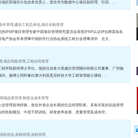
地区部项目分包业务负责人，曾任华为数据中心项目副经理、印尼、...
造价管理
,
建设工程总承包
,
项目采购管理
的IPMP项目管理专家中国项目管理研究委员会首批IPMP认证评估师某知名
地产协会常务理事中国软件行业协会系统工程分会理事清华、北大...
理
,
项目风险管理
,
工程合同管理
工程学院获得博士学位。现担任加拿大英威尔管理顾问有限公司董事、广州施
问。施博士同时兼任澳大利亚悉尼科技大学工程管理硕士课程、...
现场品质管理
,
制造业成本管理
企业管理咨询经验，曾在外资企业长期担任总经理职务。具有丰富的实战管理
控机制规划、中层干部训练、研发效率改善、质量管理及成本控...
流程优化
,
采购管理
,
流程管理