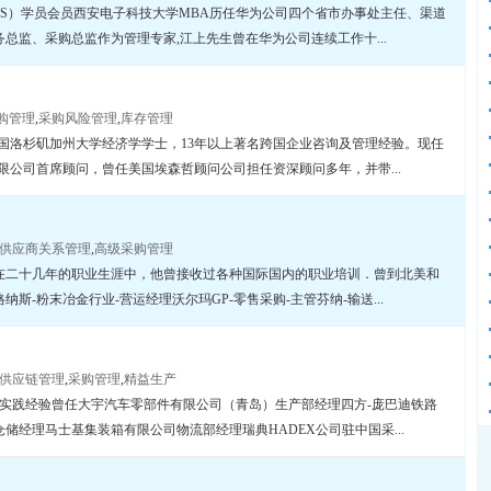
PS）学员会员西安电子科技大学MBA历任华为公司四个省市办事处主任、渠道
总监、采购总监作为管理专家,江上先生曾在华为公司连续工作十...
购管理
,
采购风险管理
,
库存管理
国洛杉矶加州大学经济学学士，13年以上著名跨国企业咨询及管理经验。现任
有限公司首席顾问，曾任美国埃森哲顾问公司担任资深顾问多年，并带...
供应商关系管理
,
高级采购管理
在二十几年的职业生涯中，他曾接收过各种国际国内的职业培训．曾到北美和
斯-粉末冶金行业-营运经理沃尔玛GP-零售采购-主管芬纳-输送...
供应链管理
,
采购管理
,
精益生产
管理实践经验曾任大宇汽车零部件有限公司（青岛）生产部经理四方-庞巴迪铁路
储经理马士基集装箱有限公司物流部经理瑞典HADEX公司驻中国采...