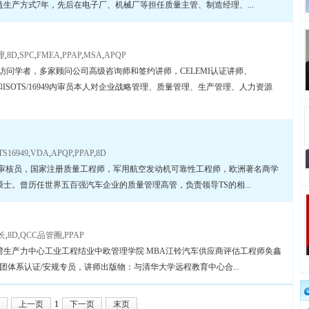
生产方式7年，先后在电子厂、机械厂等担任质量主管、制造经理、...
理
,
8D
,
SPC
,
FMEA
,
PPAP
,
MSA
,
APQP
访问学者，多家顾问公司高级咨询师和签约讲师，CELEMI认证讲师、
000和ISOTS/16949内审员本人对企业战略管理、质量管理、生产管理、人力资源
TS16949
,
VDA
,
APQP
,
PPAP
,
8D
注册审核员，国家注册质量工程师，军用航空发动机可靠性工程师，欧洲著名商学
士。曾历任世界五百强汽车企业的质量管理高管，负责领导TS的相...
长
,
8D
,
QCC品管圈
,
PPAP
湾生产力中心工业工程结业中欧管理学院 MBA江铃汽车供应商评估工程师奂鑫
团体系认证/安规专员，讲师出版物：与清华大学远程教育中心合...
上一页
1
下一页
末页