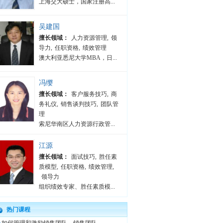
上海交大硕士，国家注册高...
吴建国
擅长领域：
人力资源管理
,
领
导力
,
任职资格
,
绩效管理
澳大利亚悉尼大学MBA，日...
冯缨
擅长领域：
客户服务技巧
,
商
务礼仪
,
销售谈判技巧
,
团队管
理
索尼华南区人力资源行政管...
江源
擅长领域：
面试技巧
,
胜任素
质模型
,
任职资格
,
绩效管理
,
领导力
组织绩效专家、胜任素质模...
热门课程