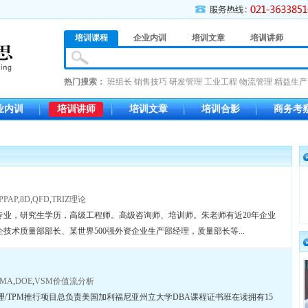
培训课程
企业内训
培训文章
培训讲师
热门搜索：
班组长
销售技巧
研发管理
工业工程
物流管理
精益生产
业内训
培训讲师
培训文章
培训合影
商务考
PPAP
,
8D
,
QFD
,
TRIZ理论
专业，研究生学历，高级工程师。高级咨询师、培训师。朱老师有近20年企业
技术质量部部长、某世界500强外资企业生产部经理，质量部长等...
EMA
,
DOE
,
VSM价值流分析
理/TPM推行项目总负责美国加利福尼亚州立大学DBA课程证书班在读拥有15