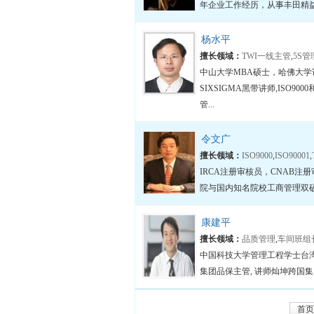
年企业工作经历，从事丰田精益
杨水平
擅长领域：
TWI一线主管
,
5S管
中山大学MBA硕士，哈佛大学
SIXSIGMA黑带讲师,ISO9
管...
令文广
擅长领域：
ISO9000
,
ISO90001
,
IRCA注册审核员，CNAB
院与国内知名院校工商管理双硕
康建平
擅长领域：
品质管理
,
车间班组
中国科技大学管理工程学士台
集团品保主管, 讲师灿坤跨国集
首页