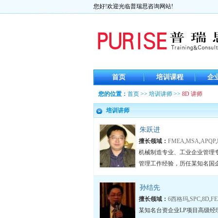
您好!欢迎光临普瑞思咨询网站!
首页
培训课程
企
您的位置：
首页
>>
培训讲师
>>
8D 讲师
培训讲师
朱跃进
擅长领域：
FMEA
,
MSA
,
APQP
,
机械制造专业、工业企业管理
管理工作经验，历任某知名国企
孙结先
擅长领域：
6西格玛
,
SPC
,
8D
,
F
某知名台资企业LP项目高级经