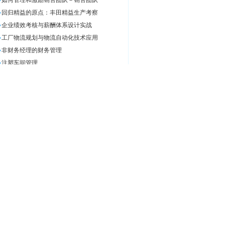
如何管理和激励销售团队－销售团队
回归精益的原点：丰田精益生产考察
企业绩效考核与薪酬体系设计实战
工厂物流规划与物流自动化技术应用
非财务经理的财务管理
注塑车间管理
采购人员必备的财务知识-专业的财务
中高层经理全面管理技能实战训练
OKR开发及应用
企业全面预算管理与控制
PMC生产计划与物料控制
备品备件需求预测、库存控制与仓储
制造业精益物流与供应链管理操作实
绩效考核暨KPI+BSC实战训练营
丰田精益思想与设备LCIA创新管理
行政管理实操训练