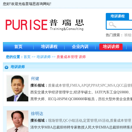
您好!欢迎光临普瑞思咨询网站!
培训课程
热门搜索：
班组
首页
培训课程
企业内训
培训讲师
您的位置：
首页
>>
培训讲师
>>
质量成本管理 讲师
培训讲师
何健
擅长领域：
质量成本管理
,
FMEA
,
APQP
,
PPAP
,
SPC
,
MSA
,
QCC品管
西安交通大学经济管理学士,经济学硕士。IATF汽车工业QS9000、ISO
黑带大师、IECQ-HSPM:QC080000审核员，历任大型外资企业
徐明达
擅长领域：
现场管理
,
QC小组活动
,
定置管理
,
6S活动
,
质量成本管理
清华大学MBA总裁班特聘专家教授人民大学EMBA总裁班特聘客