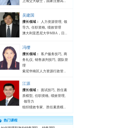
上海交大硕士，国家注册高...
吴建国
擅长领域：
人力资源管理
,
领
导力
,
任职资格
,
绩效管理
澳大利亚悉尼大学MBA，日...
冯缨
擅长领域：
客户服务技巧
,
商
务礼仪
,
销售谈判技巧
,
团队管
理
索尼华南区人力资源行政管...
江源
擅长领域：
面试技巧
,
胜任素
质模型
,
任职资格
,
绩效管理
,
领导力
组织绩效专家、胜任素质模...
热门课程