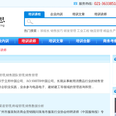
培训课程
企业内训
培训文章
培训讲师
热门搜索：
班组长
销售技巧
研发管理
工业工程
物流管理
精益生产
业内训
培训讲师
培训文章
培训合影
商务考
 讲师
管理
,
销售团队管理
,
销售管理
于立邦中国公司、AO.SMITH中国公司。长期从事耐用消费品行业的销售管
企职业实践，业余参与电器电子、建材建工等领域的管理咨询和营...
渠道管理
,
终端管理
,
销售数据分析
广州市服装制衣商会营销顾问珠海市服装行业协会特聘讲师《中国服饰报》专