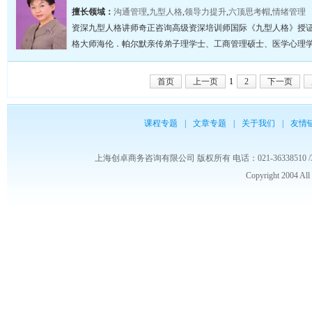
擅长领域：
沟通管理
,
九型人格
,
领导力提升
,
六顶思考帽
,
情绪管理
资深九型人格讲师奇正咨询高级资深培训师国际《九型人格》授证
格大师海伦．帕尔默亲传弟子理学士、工商管理硕士、医学心理学硕
首页
上一页
1
2
下一页
课程专题
|
文章专题
|
关于我们
|
友情
上海创卓商务咨询有限公司 版权所有 电话：021-36338510 /3653986
Copyright 2004 Al