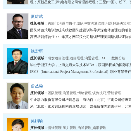
理；原新星化工(深圳)有限公司管理部经理；三星(中国)、松下、富
夏雄武
擅长领域：
跨部门沟通与协作
,
团队冲突沟通管理
,
问题解决决策能
团队体验式培训教练高绩效团队建设训练导师深度体验课程的引
高级培训师曾任：中华英才网武汉公司培训经理美国培训认证协会(AA
钱宏垣
擅长领域：
研发项目管理
,
项目经理
,
沟通管理
,
EXCEL
,
数据分析
毕业于浙江大学，上海交通大学技术MBA，获国际权威的国际项
IPMP（International Project Management Professiona
詹丛淼
擅长领域：
团队管理
,
沟通管理
,
情绪管理
,
谈判技巧
,
营销管理
中企动力股份有限公司培训总监，海纳百（北京）咨询公司特邀
米（北京）素质训练机构首席培训师，曾先后在内蒙古伊利、北京汇
吴娟瑜
擅长领域：
情绪管理
,
压力管理
,
沟通管理
,
婚姻管理