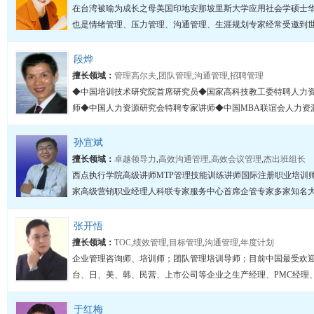
在台湾被喻为成长之母美国印地安那坡里斯大学应用社会学硕士华
也是情绪管理、压力管理、沟通管理、生涯规划专家经常受邀到世界
段烨
擅长领域：
管理高尔夫
,
团队管理
,
沟通管理
,
招聘管理
◆中国培训技术研究院首席研究员◆国家高科技教工委特聘人力资
师◆中国人力资源研究会特聘专家讲师◆中国MBA联谊会人力资源
孙宜斌
擅长领域：
卓越领导力
,
高效沟通管理
,
高效会议管理
,
杰出班组长
西点执行学院高级讲师MTP管理技能训练讲师国际注册职业培训
家高级营销职业经理人科联专家服务中心首席企管专家多家知名大学
张开悟
擅长领域：
TOC
,
绩效管理
,
目标管理
,
沟通管理
,
年度计划
企业管理咨询师、培训师；团队管理培训导师；目前中国最受欢
台、日、美、韩、民营、上市公司等企业之生产经理、PMC经理、
于红梅