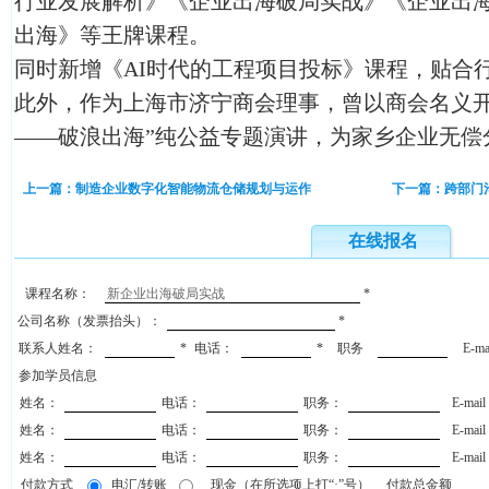
行业发展解析》《企业出海破局实战》《企业出
出海》等王牌课程。
同时新增《AI时代的工程项目投标》课程，贴合
此外，作为上海市济宁商会理事，曾以商会名义开
——破浪出海”纯公益专题演讲，为家乡企业无偿
上一篇：制造企业数字化智能物流仓储规划与运作
下一篇：跨部门
在线报名
课程名称：
*
公司名称（发票抬头）：
*
联系人姓名：
*
电话：
*
职务
E-m
参加学员信息
姓名：
电话：
职务：
E-mai
姓名：
电话：
职务：
E-mai
姓名：
电话：
职务：
E-mai
付款方式
电汇/转账
现金（在所选项上打“·”号）
付款总金额