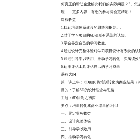
何真正的帮助企业解决我们的实际问题？3、怎
理……更多内容，有您的参与将会更精彩！
课程收益
1.找到培训体系建设的思路和框架。。
2.对于学习项目的6D法则有系统的认知。
3.学会界定自己的学习收益。
4.通过设计完整体验对学习项目设计有系统的认
5.通过引导学以致用、推动学习转化、实施绩
6.运用评估工具评估自己的学习成果
课程大纲
第一讲上午： 6D如何将培训转化为商业结果（9:00-12:
目的：了解6D的设计理念与思路
主题：6D法则之初探
要点：培训转化成商业结果的6个D
一、界定业务收益
二、设计完整体验
三、引导学以致用
四、推动学习转化