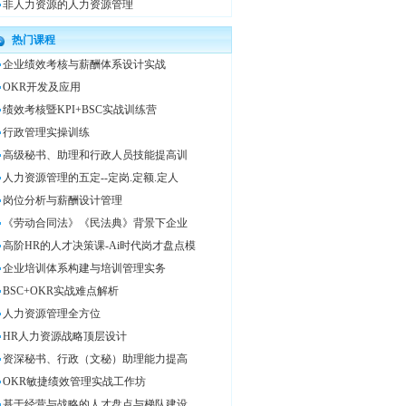
非人力资源的人力资源管理
热门课程
企业绩效考核与薪酬体系设计实战
OKR开发及应用
绩效考核暨KPI+BSC实战训练营
行政管理实操训练
高级秘书、助理和行政人员技能提高训
人力资源管理的五定--定岗.定额.定人
岗位分析与薪酬设计管理
《劳动合同法》《民法典》背景下企业
高阶HR的人才决策课-Ai时代岗才盘点模
企业培训体系构建与培训管理实务
BSC+OKR实战难点解析
人力资源管理全方位
HR人力资源战略顶层设计
资深秘书、行政（文秘）助理能力提高
OKR敏捷绩效管理实战工作坊
基于经营与战略的人才盘点与梯队建设