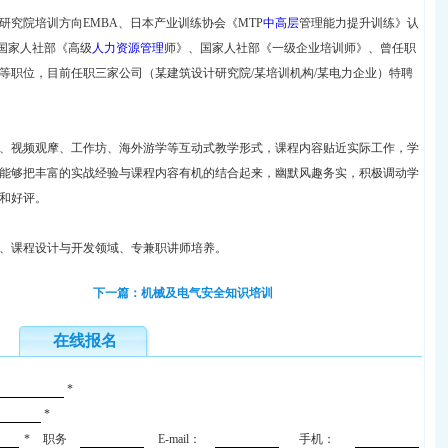
研究院培训方向EMBA、日本产业训练协会《MTP
中高层
管理能力提升训练》认
国家人社部《高级
人力资源管理
师》、国家人社部《一级企业培训师》、曾任职
等职位，目前任职三家公司（某建筑设计研究院/某培训机构/某电力企业）特聘
、视频观摩、工作坊、海外游学等互动式教学形式，课程内容贴近实际工作，学
能够把丰富的实战经验与课程内容有机的结合起来，幽默风趣务实，积极调动学
和好评。
、课程设计与开发领域、专兼职讲师培养。
下一篇：机械及电气安全知识培训
在线报名
*
*
*
职务
E-mail：
手机：