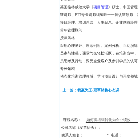
英国格林威治大学《
项目管理
》硕士、中国管理
证讲师、PTT专业讲师训练唯一一届认证导师、
项目经理、培训总监、人事副总、企业副总经理
常年管理顾问
授课风格
采用心理测评、理念剖析、案例分析、互动演练
员参与性强，课堂气氛轻松活跃，在培训当中，
员思考及行动，深受企业客户及参训学员的认可
专长领域
动态化培训管理领域、学习项目设计与开发领域
上一篇：我赢为王-冠军销售心态课
课程名称：
公司名称（发票抬头）：
联系人姓名：
*
电话：