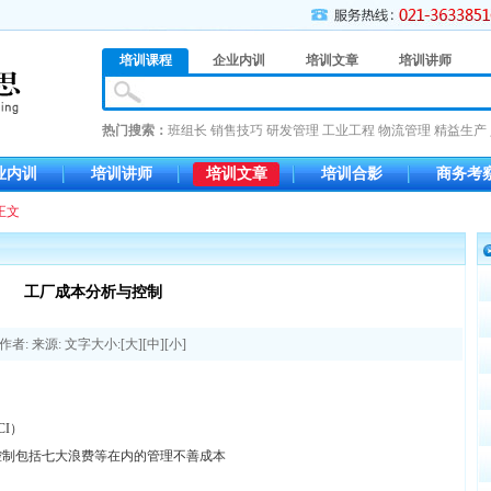
培训课程
企业内训
培训文章
培训讲师
热门搜索：
班组长
销售技巧
研发管理
工业工程
物流管理
精益生产
业内训
培训讲师
培训文章
培训合影
商务考
正文
工厂成本分析与控制
作者: 来源: 文字大小:[
大
][
中
][
小
]
I）
控制包括七大浪费等在内的管理不善成本