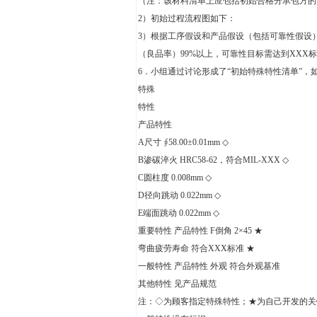
（注：该材料清单上应包括初始合格分承包方的
2）初始过程流程图如下：
3）根据工序假设和产品假设（包括可靠性假设
（良品率）99%以上，可靠性目标需达到XXX
6．小组通过讨论形成了“初始特殊特性清单”，
特殊
特性
产品特性
A尺寸 ∮58.00±0.01mm ◇
B渗碳淬火 HRC58-62，符合MIL-XXX ◇
C圆柱度 0.008mm ◇
D径向跳动 0.022mm ◇
E端面跳动 0.022mm ◇
重要特性 产品特性 F倒角 2×45 ★
弯曲疲劳寿命 符合XXX标准 ★
一般特性 产品特性 外观 符合外观基准
其他特性 见产品规范
注：◇为顾客指定特殊特性；★为自己开发的关