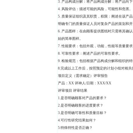
3. 产品构成分解：将产品构成分解：将产品向
4. 风险评估：描述可能的风险，可能性和危害。
5. 质量保证组织及其职责，权限：阐述在该
明确专门的质量保证人员对复杂产品的策划和开
6. 产品图样：在由顾客提供图纸时只需将其
始的简单图样。
7. 性能要求：包括外观，功能，性能等质量要求
8. 可靠性要求：阐述产品的可靠性要求。
9. 检验规范：包括根据产品构成分解和组织的
8.完成以上工作后，按照预定的计划小组对相
项目定义（需求确定）评审报告
产品：XX 评神人/日期：XXX/XX
评审项目 评审结果
1.是否明确顾客对产品的要求？
2.是否明确顾客的进度要求？
3.是否明确可靠性和质量目标？
4.可行性研究结果如何？
5.特殊特性是否正确？