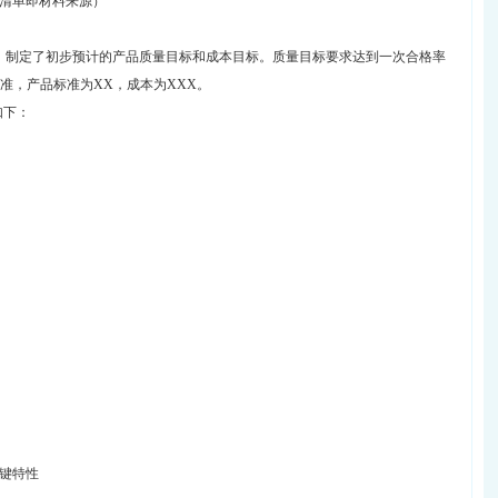
清单即材料来源）
）制定了初步预计的产品质量目标和成本目标。质量目标要求达到一次合格率
标准，产品标准为XX，成本为XXX。
如下：
键特性