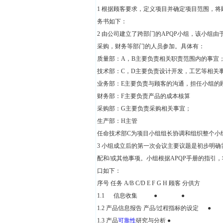
1 根据顾客要求，定义项目并确定项目范围，
务书如下：
2 由公司建立了跨部门的APQP小组，该小组
采购，财务等部门的人员参加。具体有：
质量部：A，B主要负责相关职责范围内的事宜
技术部：C，D主要负责设计开发，工艺等相关
业务部：E主要负责与顾客的沟通，担任小组的
财务部：F主要负责产品的成本核算
采购部：G主要负责采购相关事宜；
生产部：H主管
任命技术部C为项目小组组长协调和组织整个小
3 小组成立后的第一次会议主要议题是初步明
配和/或其他事项。小组根据APQP手册的指
口如下：
序号 任务 A/B C/D E F G H 顾客 分供方
1.1 信息收集 ● ●
1.2 产品信息报告 产品/过程指标
1.3 产品
可靠性
研究与分析 ●