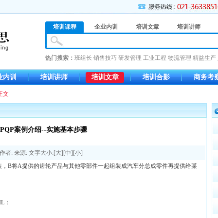
培训课程
企业内训
培训文章
培训讲师
热门搜索：
班组长
销售技巧
研发管理
工业工程
物流管理
精益生产
业内训
培训讲师
培训文章
培训合影
商务考
正文
APQP案例介绍--实施基本步骤
作者: 来源: 文字大小:[
大
][
中
][
小
]
装，B将A提供的齿轮产品与其他零部件一起组装成汽车分总成零件再提供给某
IL：