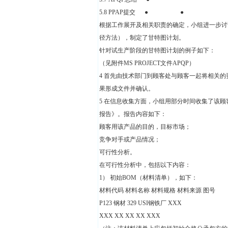
5.8 PPAP提交 ● ●
根据工作展开及相关职责的确定，小组进一步讨
径方法），制定了甘特图计划。
针对试生产阶段的甘特图计划的例子如下：
（见附件MS PROJECT文件APQP）
4 首先由技术部门到顾客处与顾客一起将相关
果形成文件并确认。
5 在信息收集方面，小组用部分时间收集了该
报告》。报告内容如下：
顾客用该产品的目的，目标市场；
竞争对手或产品情况；
可行性分析。
在可行性分析中，包括以下内容：
1） 初始BOM（材料清单），如下：
材料代码 材料名称 材料规格 材料来源 图号
P123 钢材 329 USI钢铁厂 XXX
XXX XX XX XX XXX