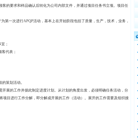
将顾客的要求和样品确认后转化为公司内部文件，并通过项目任务书立项。项目任
由于为第一次进行APQP活动，基本上在开始阶段包括了质量，生产，技术，业务，
；
事宜；
顾客代表；
组的策划活动。
确需开展的工作并据此制定进度计划。从计划的角度出发，必须明确任务活动，分
引，将项目进行工作分解，即分解成开展的工作（活动）。展开的工作需要及组织接
的设定 ●