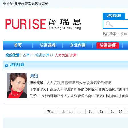
您好!欢迎光临普瑞思咨询网站!
培训课程
热门搜索：
班组
首页
培训课程
企业内训
培训讲师
您的位置：
首页
>>
培训讲师
>>
人力资源 讲师
培训讲师
周潮
擅长领域：
人力资源
,
目标管理
,
绩效考核
,
80后90后管理
【专业资质】高级人力资源管理师IPTS国际职业协会高级培训师美
关系中心特约讲师亚洲人力资源管理协会中国认证中心特约讲师阿里
首页
上一页
...
11
12
13
14