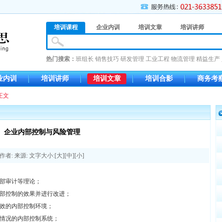
培训课程
企业内训
培训文章
培训讲师
热门搜索：
班组长
销售技巧
研发管理
工业工程
物流管理
精益生产
业内训
培训讲师
培训文章
培训合影
商务考
正文
企业内部控制与风险管理
作者: 来源: 文字大小:[
大
][
中
][
小
]
部审计等理论；
部控制的效果并进行改进；
效的内部控制环境；
情况的内部控制系统；