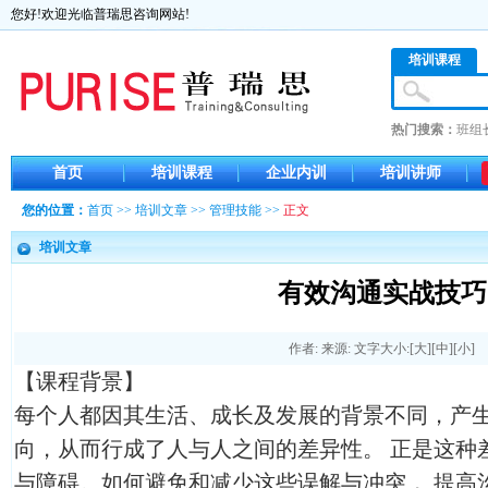
您好!欢迎光临普瑞思咨询网站!
培训课程
热门搜索：
班组
首页
培训课程
企业内训
培训讲师
您的位置：
首页
>>
培训文章
>>
管理技能
>>
正文
培训文章
有效沟通实战技巧
作者: 来源: 文字大小:[
大
][
中
][
小
]
【课程背景】
每个人都因其生活、成长及发展的背景不同，产
向，从而行成了人与人之间的差异性。 正是这种
与障碍。如何避免和减少这些误解与冲突， 提高