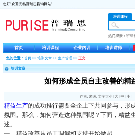
您好!欢迎光临普瑞思咨询网站!
培训课程
热门搜索：
班组
首页
培训课程
企业内训
培训讲师
您的位置：
首页
>>
培训文章
>>
生产管理
>>
正文
培训文章
如何形成全员自主改善的精
作者: 来源: 文字大小:[
大
][
中
][
小
]
精益生产
的成功推行需要全企上下共同参与，形
氛围。那么，如何营造这种氛围呢？下面，精益
述。
一、精益改善从员工理解和支持开始做起