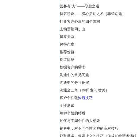
营客有“方”——取胜之道
待客秘诀——驿心启动之术（非销话题）
打开客户心扉的四个阶梯
主动营销四步曲
建立关系
保持态度
推荐价值
挽留情感
挖掘客户的需求
沟通中的常见问题
沟通中的分寸把握
沟通金三角（聆听 发问 赞美）
客户个性化
沟通技巧
个性测试
每种个性的特质
如何与不同个性的人相处
销售中，对不同个性客户的应对技巧
获取承诺、促进成交的技巧（促成10绝话术演练