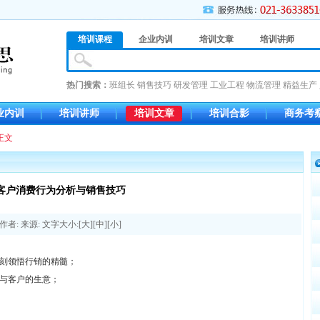
培训课程
企业内训
培训文章
培训讲师
热门搜索：
班组长
销售技巧
研发管理
工业工程
物流管理
精益生产
业内训
培训讲师
培训文章
培训合影
商务考
正文
客户消费行为分析与销售技巧
作者: 来源: 文字大小:[
大
][
中
][
小
]
刻领悟行销的精髓；
与客户的生意；