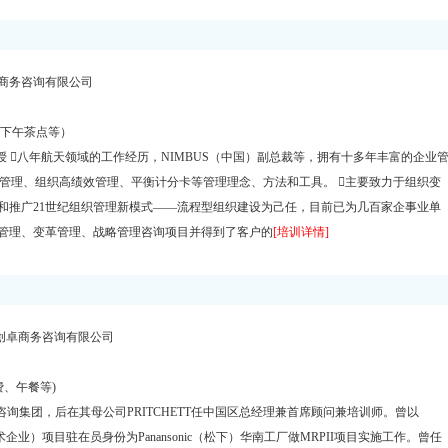
商务咨询有限公司
上下午茶点等）
八年航天领域的工作经历，NIMBUS（中国）副总裁等，拥有十多年丰富的企业
目管理、组织高绩效管理、平衡计分卡等管理理念、方法和工具。 主要致力于组织变
和推广21世纪组织管理新模式——流程型组织建设为己任，目前已为几百家企事业单
管理、变革管理、战略管理咨询项目并得到了客户的
[培训详情]
创卓商务咨询有限公司
费、午餐等)
Group咨询集团，后在其母公司PRITCHETT任中国区总经理兼首席顾问兼培训师。曾以
术企业）项目驻在员身份为Panansonic（松下）华南工厂做MRPII项目实施工作。曾任