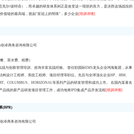
（迈克尔•波特语），而卓越的研发体系则正是改变这一现状的良方，是决胜这场战役的
价值链的最高端，犹如“皇冠上的明珠”，多少企业
[培训详情]
海创卓商务咨询有限公司
午餐、茶水费、税费）
实战与创新管理培训、咨询丰富实战经验。 曾任职国际EMS龙头企业鸿海集团，从事
结构设计工程师、系统工程师、项目经理等职位。先后与全球顶尖企业HP、IBM、
RT、COLUMBUS、HORIZONAL等系列产品的研发管理和成功上市。 在国内某著名
产品线的新产品研发项目管理工作，成功地将IPD集成产品开发流程
[培训详情]
BPR)
海创卓商务咨询有限公司