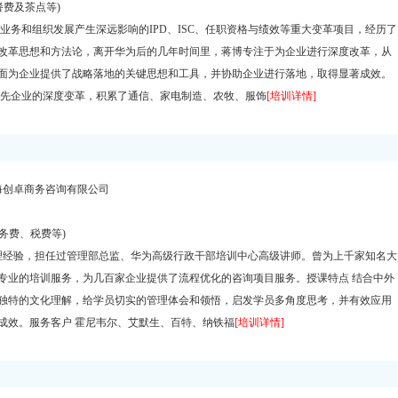
餐费及茶点等)
务和组织发展产生深远影响的IPD、ISC、任职资格与绩效等重大变革项目，经历了
改革思想和方法论，离开华为后的几年时间里，蒋博专注于为企业进行深度改革，从
面为企业提供了战略落地的关键思想和工具，并协助企业进行落地，取得显著成效。
领先企业的深度变革，积累了通信、家电制造、农牧、服饰
[培训详情]
海创卓商务咨询有限公司
会务费、税费等)
经验，担任过管理部总监、华为高级行政干部培训中心高级讲师。曾为上千家知名大
专业的培训服务，为几百家企业提供了流程优化的咨询项目服务。授课特点 结合中外
独特的文化理解，给学员切实的管理体会和领悟，启发学员多角度思考，并有效应用
成效。服务客户 霍尼韦尔、艾默生、百特、纳铁福
[培训详情]