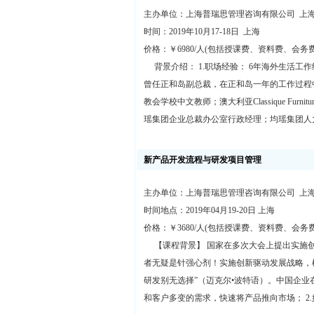
主办单位：上海普瑞思管理咨询有限公司 上
时间：2019年10月17-18日 上海
价格：￥6980/人(包括授课费、资料费、会务
背景介绍： 1.职场经验： 6年海外生活工
曾任正和岛副总裁，在正和岛一年的工作过程中做
教会学校中文教师；澳大利亚Classique Furni
瑶集团企业总裁办公室行政经理；均瑶集团人
新产品开发流程与研发项目管理
主办单位：上海普瑞思管理咨询有限公司 上
时间地点：2019年04月19-20日 上海
价格：￥3680/人(包括授课费、资料费、会务
【课程背景】 国家在多次大会上提出实施创
者无疑是针强心剂！实施创新驱动发展战略，
研发别无选择”（迈克尔•波特语）。中国企业
和客户多变的需求，快速将产品推向市场； 2