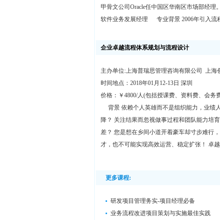
甲骨文公司Oracle任中国区华南区市场部经理。
软件业务发展经理 专业背景 2006年引入流
企业卓越流程体系规划与流程设计
主办单位:上海普瑞思管理咨询有限公司 上海
时间地点：2018年01月12-13日 深圳
价格：￥4800/人(包括授课费、资料费、会务
背景 依赖个人英雄而不是组织能力，业绩人
降？ 关注结果而忽视做事过程和团队能力培
差？ 您是想在乡间小道开着豪车却寸步难行
才，也不可能实现高效运营、稳定扩张！ 卓
更多课程:
研发项目管理务实-项目经理必备
业务流程改进项目策划与实施最佳实践