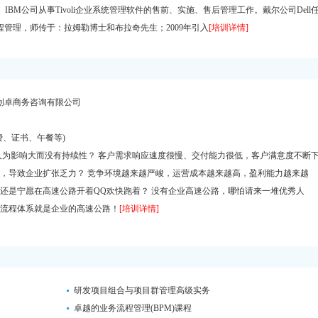
 IBM公司从事Tivoli企业系统管理软件的售前、实施、售后管理工作。戴尔公司Dell
程管理，师传于：拉姆勒博士和布拉奇先生；2009年引入
[培训详情]
创卓商务咨询有限公司
费、证书、午餐等)
为影响大而没有持续性？ 客户需求响应速度很慢、交付能力很低，客户满意度不断
育，导致企业扩张乏力？ 竞争环境越来越严峻，运营成本越来越高，盈利能力越来越
，还是宁愿在高速公路开着QQ欢快跑着？ 没有企业高速公路，哪怕请来一堆优秀人
越流程体系就是企业的高速公路！
[培训详情]
研发项目组合与项目群管理高级实务
卓越的业务流程管理(BPM)课程