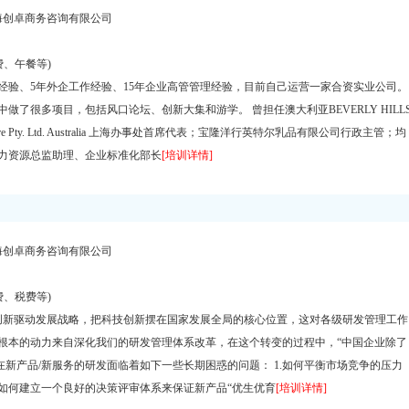
海创卓商务咨询有限公司
费、午餐等)
作经验、5年外企工作经验、15年企业高管管理经验，目前自己运营一家合资实业公司。
了很多项目，包括风口论坛、创新大集和游学。 曾担任澳大利亚BEVERLY HILL
ture Pty. Ltd. Australia 上海办事处首席代表；宝隆洋行英特尔乳品有限公司行政主管；均
力资源总监助理、企业标准化部长
[培训详情]
海创卓商务咨询有限公司
费、税费等)
新驱动发展战略，把科技创新摆在国家发展全局的核心位置，这对各级研发管理工作
根本的动力来自深化我们的研发管理体系改革，在这个转变的过程中，“中国企业除了
在新产品/新服务的研发面临着如下一些长期困惑的问题： 1.如何平衡市场竞争的压力
.如何建立一个良好的决策评审体系来保证新产品“优生优育
[培训详情]