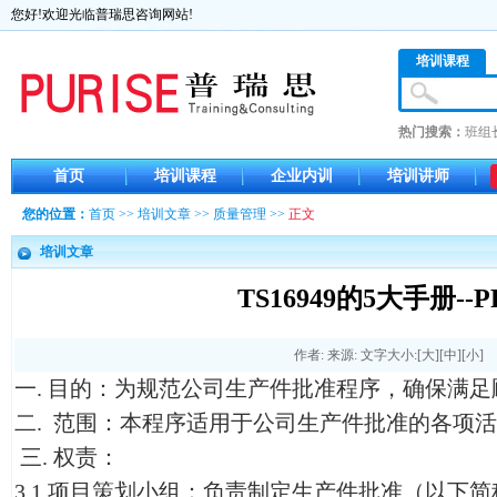
您好!欢迎光临普瑞思咨询网站!
培训课程
热门搜索：
班组
首页
培训课程
企业内训
培训讲师
您的位置：
首页
>>
培训文章
>>
质量管理
>>
正文
培训文章
TS16949的5大手册--P
作者: 来源: 文字大小:[
大
][
中
][
小
]
一. 目的：为规范公司生产件批准程序，确保满
二. 范围：本程序适用于公司生产件批准的各项
三. 权责：
3.1 项目策划小组：负责制定生产件批准（以下简称